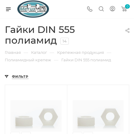
0
Гайки DIN 555
полиамид
14
—
—
—
Главная
Каталог
Крепежная продукция
—
Полиамидный крепеж
Гайки DIN 555 полиамид
ФИЛЬТР