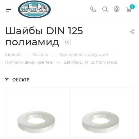
0
Шайбы DIN 125
полиамид
15
—
—
—
Главная
Каталог
Крепежная продукция
—
Полиамидный крепеж
Шайбы DIN 125 полиамид
ФИЛЬТР