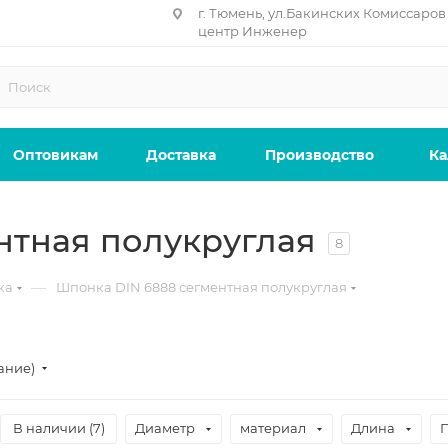
г. Тюмень, ул.Бакинских Комиссаров 
центр Инженер
Оптовикам
Доставка
Производство
Ка
нтная полукруглая
8
—
ка
Шпонка DIN 6888 сегментная полукруглая
ание)
В наличии (
7
)
Диаметр
материал
Длина