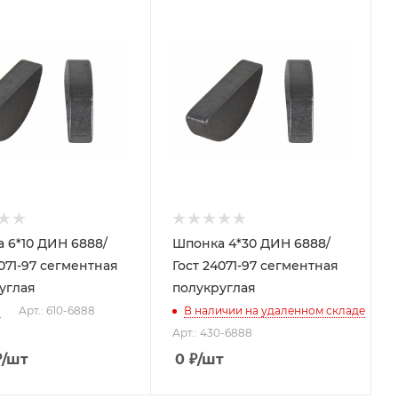
 6*10 ДИН 6888/
Шпонка 4*30 ДИН 6888/
4071-97 сегментная
Гост 24071-97 сегментная
углая
полукруглая
о
Арт.: 610-6888
В наличии на удаленном складе
Арт.: 430-6888
₽
/шт
0
₽
/шт