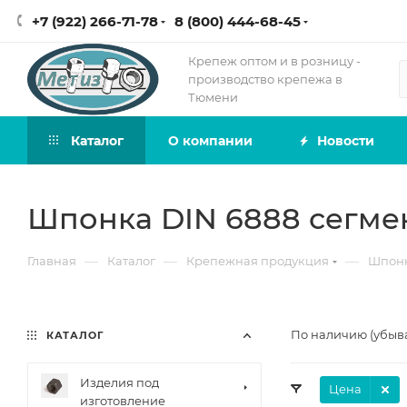
+7 (922) 266-71-78
8 (800) 444-68-45
Крепеж оптом и в розницу -
производство крепежа в
Тюмени
Каталог
О компании
Новости
Шпонка DIN 6888 сегме
—
—
—
Главная
Каталог
Крепежная продукция
Шпон
По наличию (убыв
КАТАЛОГ
Изделия под
Цена
изготовление