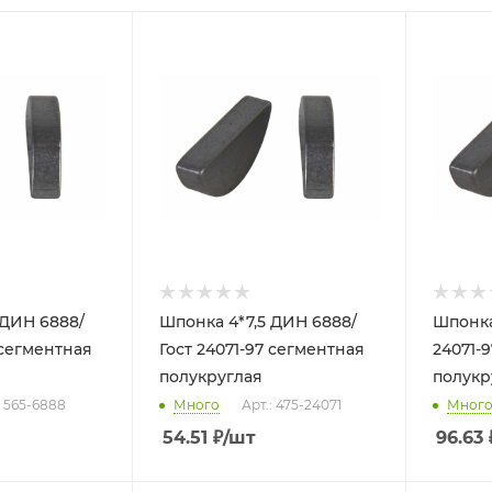
 ДИН 6888/
Шпонка 4*7,5 ДИН 6888/
Шпонка
 сегментная
Гост 24071-97 сегментная
24071-
полукруглая
полукр
: 565-6888
Много
Арт.: 475-24071
Мног
54.51
₽
/шт
96.63