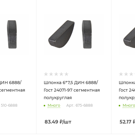
ДИН 6888/
Шпонка 6*7,5 ДИН 6888/
Шпонка
 сегментная
Гост 24071-97 сегментная
Гост 2
полукруглая
полукр
: 510-6888
Много
Арт.: 675-6888
Мног
83.49
₽
/шт
52.17