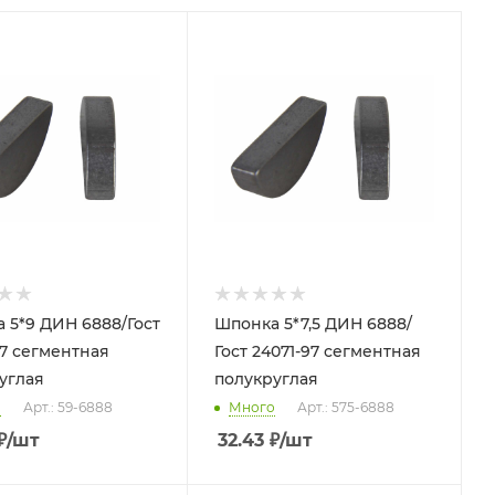
 5*9 ДИН 6888/Гост
Шпонка 5*7,5 ДИН 6888/
97 сегментная
Гост 24071-97 сегментная
углая
полукруглая
о
Арт.: 59-6888
Много
Арт.: 575-6888
₽
/шт
32.43
₽
/шт