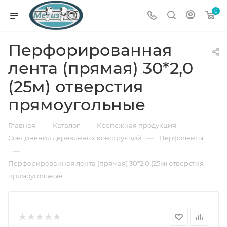
0
Перфорированная
лента (прямая) 30*2,0
(25м) отверстия
прямоугольные
—
—
—
Главная
Каталог
Крепежная продукция
—
Соединения деревянных конструкций
Перфоленты
—
Перфорированная лента (прямая) 30*2,0 (25м) отверстия
прямоугольные