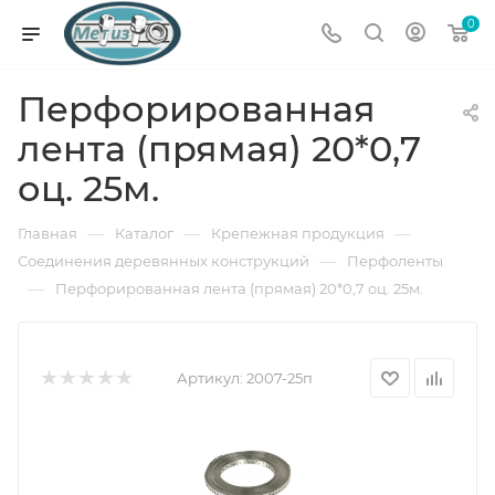
0
Перфорированная
лента (прямая) 20*0,7
оц. 25м.
—
—
—
Главная
Каталог
Крепежная продукция
—
Соединения деревянных конструкций
Перфоленты
—
Перфорированная лента (прямая) 20*0,7 оц. 25м.
Артикул:
2007-25п