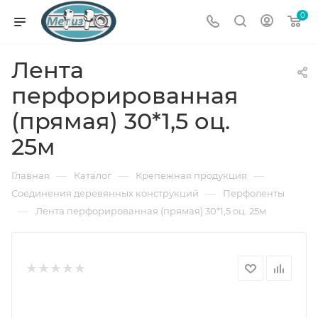
0
Лента
перфорированная
(прямая) 30*1,5 оц.
25м
—
—
—
Главная
Каталог
Крепежная продукция
—
Соединения деревянных конструкций
Перфоленты
—
Лента перфорированная (прямая) 30*1,5 оц. 25м