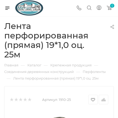
0
Лента
перфорированная
(прямая) 19*1,0 оц.
25м
—
—
—
Главная
Каталог
Крепежная продукция
—
Соединения деревянных конструкций
Перфоленты
—
Лента перфорированная (прямая) 19*1,0 оц. 25м
Артикул:
1910-25