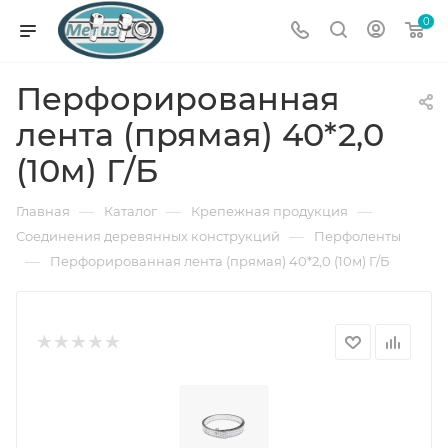
0
Перфорированная
лента (прямая) 40*2,0
(10м) Г/Б
—
—
—
Главная
Каталог
Крепежная продукция
—
Соединения деревянных конструкций
Перфоленты
—
Перфорированная лента (прямая) 40*2,0 (10м) Г/Б