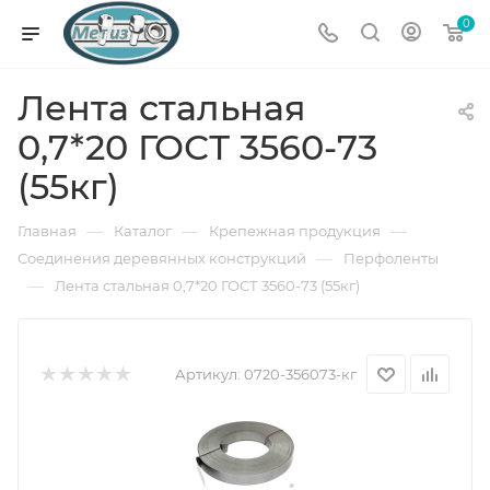
0
Лента стальная
0,7*20 ГОСТ 3560-73
(55кг)
—
—
—
Главная
Каталог
Крепежная продукция
—
Соединения деревянных конструкций
Перфоленты
—
Лента стальная 0,7*20 ГОСТ 3560-73 (55кг)
Артикул:
0720-356073-кг