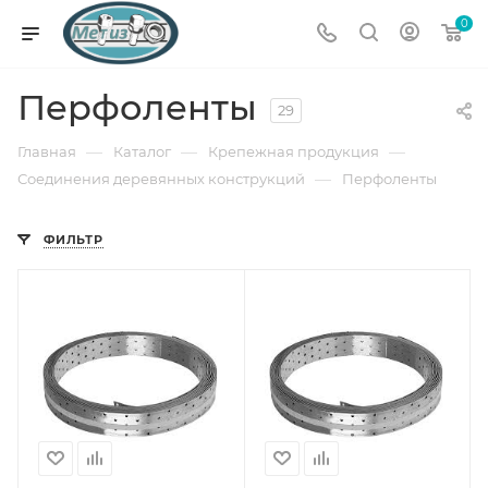
0
Перфоленты
29
—
—
—
Главная
Каталог
Крепежная продукция
—
Соединения деревянных конструкций
Перфоленты
ФИЛЬТР