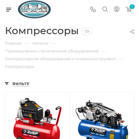
0
Компрессоры
39
—
—
Главная
Каталог
—
Промышленно-строительное оборудование
—
Компрессорное оборудование и пневмоинструмент
Компрессоры
ФИЛЬТР