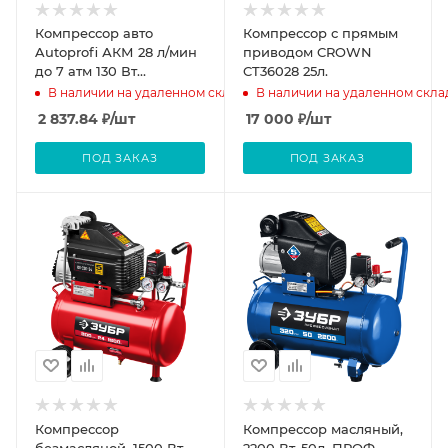
Компрессор авто
Компрессор с прямым
Autoprofi АКМ 28 л/мин
приводом CROWN
до 7 атм 130 Вт
CT36028 25л.
металлический корпус
В наличии на удаленном складе
В наличии на удаленном скла
AKM-28
2 837.84
₽
/шт
17 000
₽
/шт
ПОД ЗАКАЗ
ПОД ЗАКАЗ
Компрессор
Компрессор масляный,
безмасляной, 1500 Вт,
2200 Вт, 50л, ПРОФ