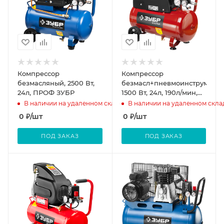
Компрессор
Компрессор
безмасляный, 2500 Вт,
безмасл+пневмоинструмент,
24л, ПРОФ ЗУБР
1500 Вт, 24л, 190л/мин,
МАСТЕР ЗУБР
В наличии на удаленном складе
В наличии на удаленном скла
0
₽
/шт
0
₽
/шт
ПОД ЗАКАЗ
ПОД ЗАКАЗ