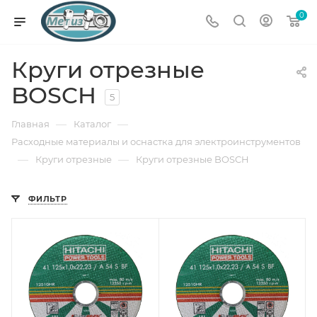
0
Круги отрезные
BOSCH
5
—
—
Главная
Каталог
Расходные материалы и оснастка для электроинструментов
—
—
Круги отрезные
Круги отрезные BOSCH
ФИЛЬТР