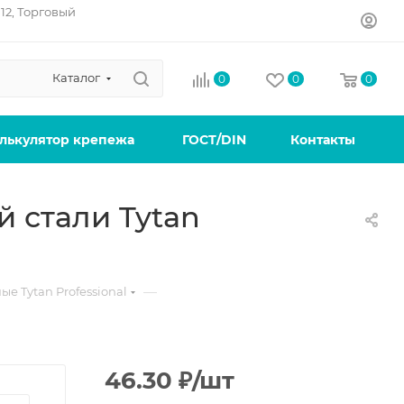
12, Торговый
Каталог
0
0
0
лькулятор крепежа
ГОСТ/DIN
Контакты
й стали Tytan
—
ые Tytan Professional
46.30
₽
/шт