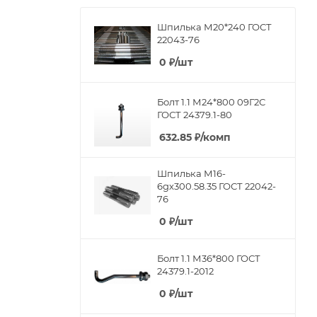
Шпилька М20*240 ГОСТ
22043-76
0
₽
/шт
Болт 1.1 М24*800 09Г2С
ГОСТ 24379.1-80
632.85
₽
/комп
Шпилька М16-
6gх300.58.35 ГОСТ 22042-
76
0
₽
/шт
Болт 1.1 М36*800 ГОСТ
24379.1-2012
0
₽
/шт