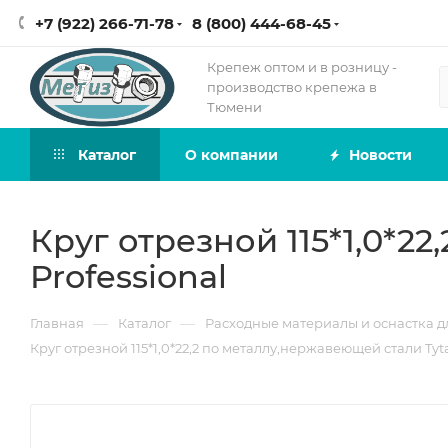
+7 (922) 266-71-78
8 (800) 444-68-45
Крепеж оптом и в розницу -
производство крепежа в
Тюмени
Каталог
О компании
Новости
Круг отрезной 115*1,0*2
Professional
—
—
Главная
Каталог
Расходные материалы и оснастка д
Круг отрезной 115*1,0*22,2 по металлу,нержавеющей стали Tyta