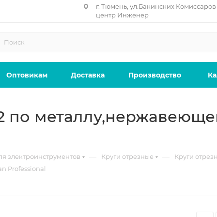
г. Тюмень, ул.Бакинских Комиссаров 
центр Инженер
Оптовикам
Доставка
Производство
Ка
2,2 по металлу,нержавеюще
—
—
ля электроинструментов
Круги отрезные
Круги отрезн
n Professional