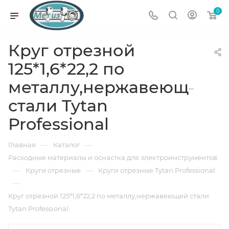
0
Круг отрезной
125*1,6*22,2 по
металлу,нержавеющей
стали Tytan
Professional
—
—
Главная
Каталог
Расходные материалы и оснастка для электроинструментов
—
—
Круги отрезные
Круги отрезные Tytan Professional
—
Круг отрезной 125*1,6*22,2 по металлу,нержавеющей стали
Tytan Professional