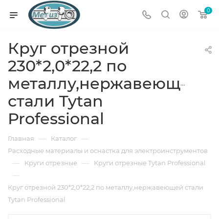
0
Круг отрезной
230*2,0*22,2 по
металлу,нержавеющей
стали Tytan
Professional
—
—
Главная
Каталог
Расходные материалы и оснастка для электроинструментов
—
—
Круги отрезные
Круги отрезные Tytan Professional
—
Круг отрезной 230*2,0*22,2 по металлу,нержавеющей стали
Tytan Professional