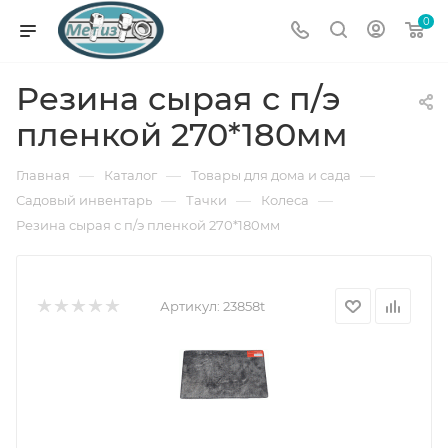
0
Резина сырая с п/э
пленкой 270*180мм
—
—
—
Главная
Каталог
Товары для дома и сада
—
—
—
Садовый инвентарь
Тачки
Колеса
Резина сырая с п/э пленкой 270*180мм
Артикул:
23858t