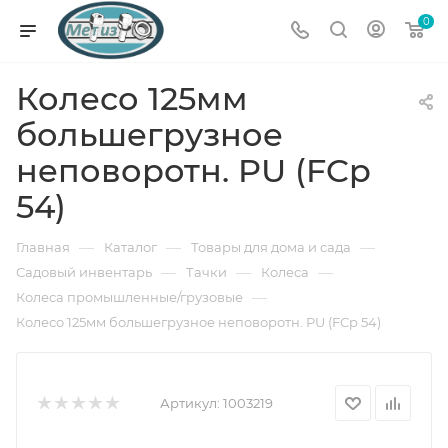
0
Колесо 125мм
большегрузное
неповоротн. PU (FCp
54)
—
—
—
Главная
Каталог
Товары для дома и сада
—
—
—
Садовый инвентарь
Тачки
Колеса
—
Колеса промышленные/грузовые
Колесо 125мм большегрузное неповоротн. PU (FCp 54)
Артикул:
1003219