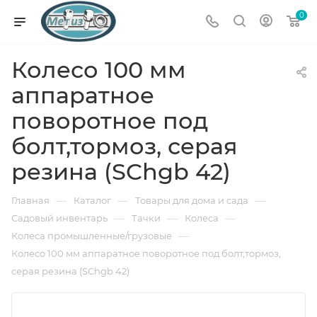
0
Колесо 100 мм
аппаратное
поворотное под
болт,тормоз, серая
резина (SChgb 42)
—
—
—
Главная
Каталог
Товары для дома и сада
—
—
—
Садовый инвентарь
Тачки
Колеса
—
Колеса промышленные/грузовые
Колесо 100 мм аппаратное поворотное под болт,тормоз,
серая резина (SChgb 42)