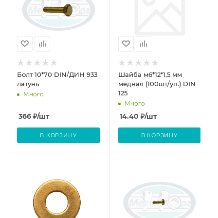
Болт 10*70 DIN/ДИН 933
Шайба м6*12*1,5 мм
латунь
медная (100шт/уп.) DIN
125
Много
Много
366
₽
/шт
14.40
₽
/шт
В КОРЗИНУ
В КОРЗИНУ