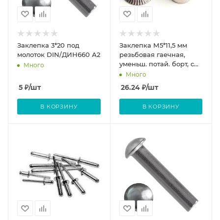
Заклепка 3*20 под
Заклепка М5*11,5 мм
молоток DIN/ДИН660 А2
резьбовая гаечная,
уменьш. потай. борт, с
Много
насечкой А2
Много
5
₽
/шт
26.24
₽
/шт
В КОРЗИНУ
В КОРЗИНУ