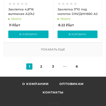
Заклепка 4,8*16
Заклепка 5*10 под
вытяжная А2/А2
молоток DIN/ДИН660 А2
Много
Много
11
₽
/шт
8.22
₽
/шт
В КОРЗИНУ
В КОРЗИНУ
ПОКАЗАТЬ ЕЩЕ
1
2
3
6
О КОМПАНИИ
ОПТОВИКАМ
КОНТАКТЫ