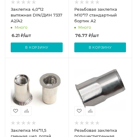
Заклепка 4,0*12
Резьбовая заклепка
вытяжная DIN/ДИН 7337
М10*17 стандартный
А2/А2
бортик А2
Много
Много
6.21
₽
/шт
76.77
₽
/шт
В КОРЗИНУ
В КОРЗИНУ
Заклепка М4*11,5
Резьбовая заклепка
гаечная цил. потай.
полушестигранная