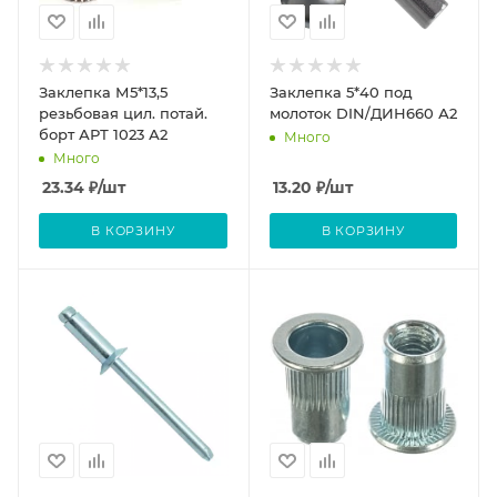
Заклепка М5*13,5
Заклепка 5*40 под
резьбовая цил. потай.
молоток DIN/ДИН660 А2
борт АРТ 1023 А2
Много
Много
23.34
₽
/шт
13.20
₽
/шт
В КОРЗИНУ
В КОРЗИНУ