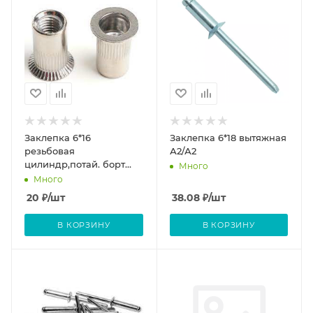
Заклепка 6*16
Заклепка 6*18 вытяжная
резьбовая
А2/А2
цилиндр,потай. борт
Много
АРТ1023 А2
Много
20
₽
/шт
38.08
₽
/шт
В КОРЗИНУ
В КОРЗИНУ