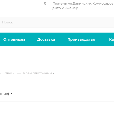
г. Тюмень, ул.Бакинских Комиссаров 
центр Инженер
Оптовикам
Доставка
Производство
Ка
—
—
Клеи
Клей плиточный
ание)