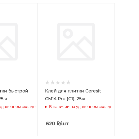
тки быстрой
Клей для плитки Ceresit
25кг
СМ14 Pro (С1), 25кг
 удаленном складе
В наличии на удаленном складе
620
₽
/шт