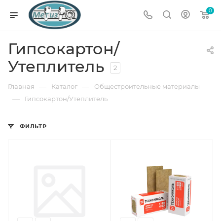
0
Гипсокартон/
Утеплитель
2
—
—
Главная
Каталог
Общестроительные материалы
—
Гипсокартон/Утеплитель
ФИЛЬТР