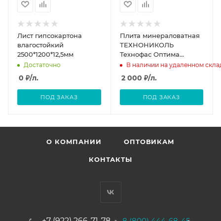
Лист гипсокартона
Плита минераловатная
влагостойкий
ТЕХНОНИКОЛЬ
2500*1200*12,5мм
Технофас Оптима
1200*600*100мм
Достаточно
В наличии на удаленном скла
0
₽
/л.
2 000
₽
/л.
ПОД ЗАКАЗ
ПОД ЗАКАЗ
О КОМПАНИИ
ОПТОВИКАМ
КОНТАКТЫ
+7 (922) 266-71-78
8 (800) 444-68-45