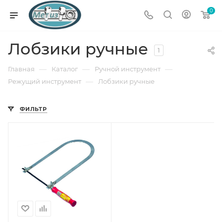
0
Лобзики ручные
1
—
—
—
Главная
Каталог
Ручной инструмент
—
Режущий инструмент
Лобзики ручные
ФИЛЬТР