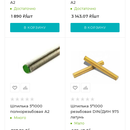
А2
А2
Достаточно
Достаточно
1 890
₽
/шт
3 143.07
₽
/шт
В КОРЗИНУ
В КОРЗИНУ
Шпилька 5*1000
Шпилька 5*1000
полнорезьбовая А2
резьбовая DIN/ДИН 975
латунь
Много
Мало