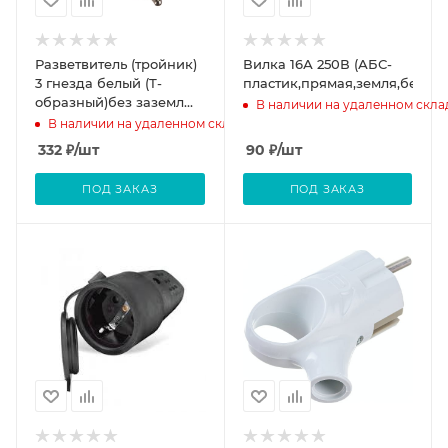
Разветвитель (тройник)
Вилка 16А 250В (АБС-
3 гнезда белый (Т-
пластик,прямая,земля,белая)
образный)без заземл
В наличии на удаленном скла
Фотон АМ-16А
В наличии на удаленном складе
332
₽
/шт
90
₽
/шт
ПОД ЗАКАЗ
ПОД ЗАКАЗ