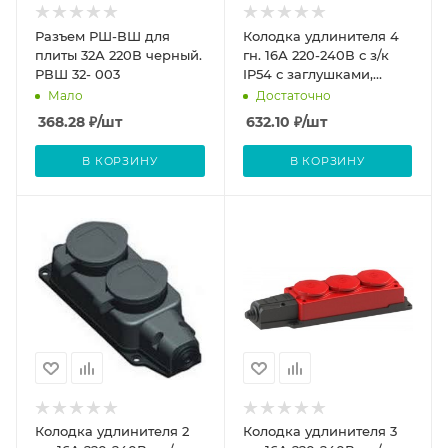
Разъем РШ-ВШ для
Колодка удлинителя 4
плиты 32А 220В черный.
гн. 16А 220-240В с з/к
РВШ 32- 003
IP54 с заглушками,
каучук NE-AD
Мало
Достаточно
368.28
₽
/шт
632.10
₽
/шт
В КОРЗИНУ
В КОРЗИНУ
Колодка удлинителя 2
Колодка удлинителя 3