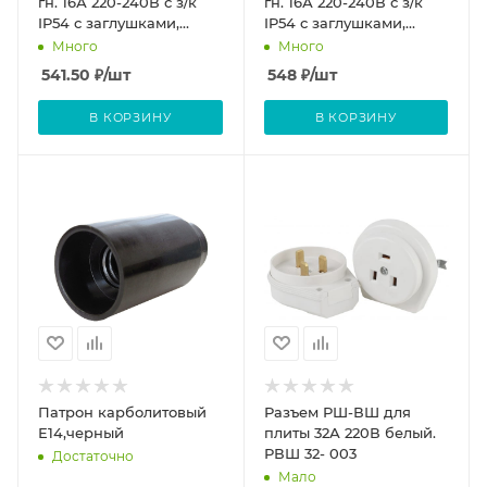
гн. 16А 220-240В с з/к
гн. 16А 220-240В с з/к
IP54 с заглушками,
IP54 с заглушками,
каучук NE-AD
каучук, красная NE-AD
Много
Много
541.50
₽
/шт
548
₽
/шт
В КОРЗИНУ
В КОРЗИНУ
Патрон карболитовый
Разъем РШ-ВШ для
Е14,черный
плиты 32А 220В белый.
РВШ 32- 003
Достаточно
Мало