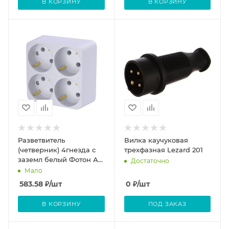
В КОРЗИНУ
В КОРЗИНУ
Разветвитель
Вилка каучуковая
(четверник) 4гнезда с
трехфазная Lezard 201
заземл белый Фотон АМ
Достаточно
16-3Е 16А
Мало
583.58
₽
/шт
0
₽
/шт
В КОРЗИНУ
ПОД ЗАКАЗ