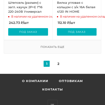
Штепсель (разъем) с
Вилка угловая с
загл. каучук 2Р+Е 1*16
кольцом с з/к 16А белая
220-240В Универсал
4120 IN HOME
В наличии на удаленном складе
В наличии на удаленном скла
242.73
₽
/шт
112.10
₽
/шт
ПОД ЗАКАЗ
ПОД ЗАКАЗ
ПОКАЗАТЬ ЕЩЕ
1
2
О КОМПАНИИ
ОПТОВИКАМ
КОНТАКТЫ