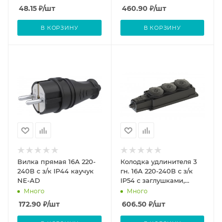
48.15
₽
/шт
460.90
₽
/шт
В КОРЗИНУ
В КОРЗИНУ
Вилка прямая 16А 220-
Колодка удлинителя 3
240В с з/к IP44 каучук
гн. 16А 220-240В с з/к
NE-AD
IP54 с заглушками,
каучук NE-AD
Много
Много
172.90
₽
/шт
606.50
₽
/шт