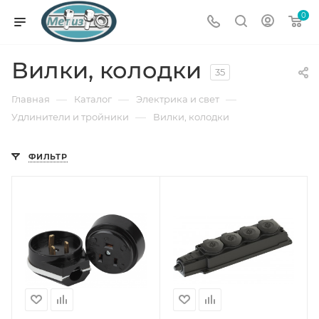
0
Вилки, колодки
35
—
—
—
Главная
Каталог
Электрика и свет
—
Удлинители и тройники
Вилки, колодки
ФИЛЬТР