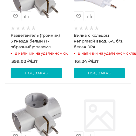
Разветвитель (тройник)
Вилка с кольцом
3 гнезда белый (Т-
непрямой ввод, 6А, б/з,
образный)с заземл
белая ЭРА
Фотон АМ-16А
В наличии на удаленном складе
В наличии на удаленном скла
399.02
₽
/шт
161.24
₽
/шт
ПОД ЗАКАЗ
ПОД ЗАКАЗ