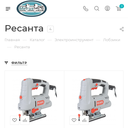
0
Ресанта
4
—
—
—
Главная
Каталог
Электроинструмент
Лобзики
—
Ресанта
ФИЛЬТР