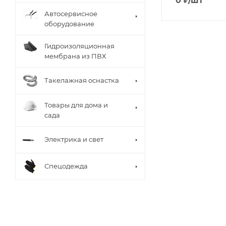
0
₽
/шт
Автосервисное
оборудование
Гидроизоляционная
мембрана из ПВХ
Такелажная оснастка
Товары для дома и
сада
Электрика и свет
Спецодежда