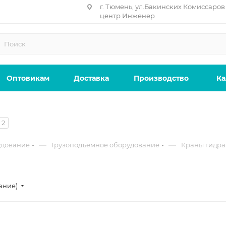
г. Тюмень, ул.Бакинских Комиссаров 
центр Инженер
Оптовикам
Доставка
Производство
Ка
2
—
—
удование
Грузоподъемное оборудование
Краны гидра
ание)