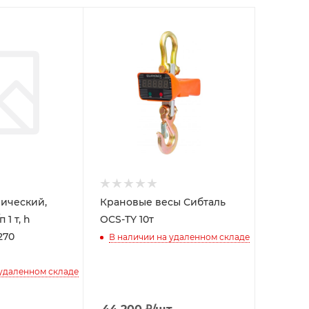
ический,
Крановые весы Сибталь
 1 т, h
OCS-TY 10т
270
В наличии на удаленном складе
 удаленном складе