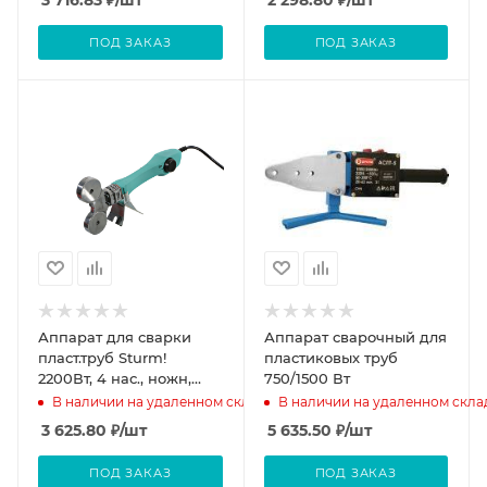
3 716.83
₽
/шт
2 298.80
₽
/шт
ПОД ЗАКАЗ
ПОД ЗАКАЗ
Аппарат для сварки
Аппарат сварочный для
пласт.труб Sturm!
пластиковых труб
2200Вт, 4 нас., ножн,
750/1500 Вт
металл.кейс
В наличии на удаленном складе
В наличии на удаленном скла
3 625.80
₽
/шт
5 635.50
₽
/шт
ПОД ЗАКАЗ
ПОД ЗАКАЗ