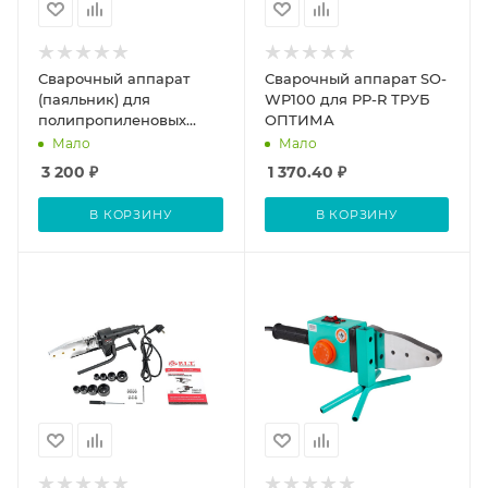
Сварочный аппарат
Сварочный аппарат SO-
(паяльник) для
WP100 для PP-R ТРУБ
полипропиленовых
ОПТИМА
труб, ЗУБР Мастер
Мало
Мало
АСТ-800, 800 Вт, 50-
3 200
₽
1 370.40
₽
300С, насадки 20, 25, 32,
40, 50, 63мм, мет. кейс,
В КОРЗИНУ
В КОРЗИНУ
220В