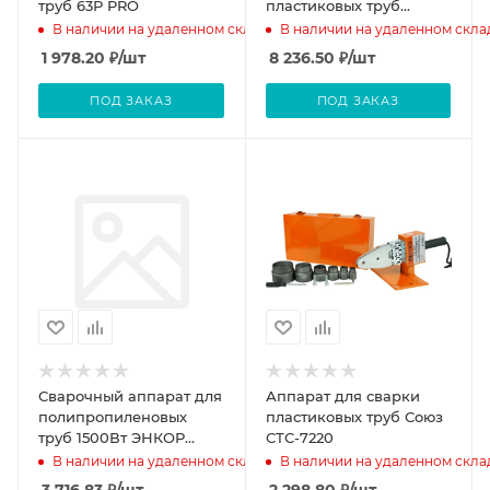
труб 63Р PRO
пластиковых труб
750/1500 Вт 50-300 С,6
В наличии на удаленном складе
В наличии на удаленном скла
насадок, диаметры
1 978.20
₽
/шт
8 236.50
₽
/шт
20/25/32/40/
ПОД ЗАКАЗ
ПОД ЗАКАЗ
Сварочный аппарат для
Аппарат для сварки
полипропиленовых
пластиковых труб Союз
труб 1500Вт ЭНКОР
СТС-7220
АСП-1500 коробка
В наличии на удаленном складе
В наличии на удаленном скла