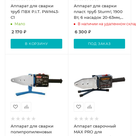
Аппарат для сварки
Аппарат для сварки
труб ПВХ P.I.T. PWM43-
пласт. труб Sturm!, 1900
C1
Вт, 6 насадок 20-63мм,
кейс металл.
Мало
В наличии на удаленном скла
2 170
₽
6 300
₽
В КОРЗИНУ
ПОД ЗАКАЗ
Аппарат для сварки
Аппарат сварочный
полипропиленовых
MAX PRO для