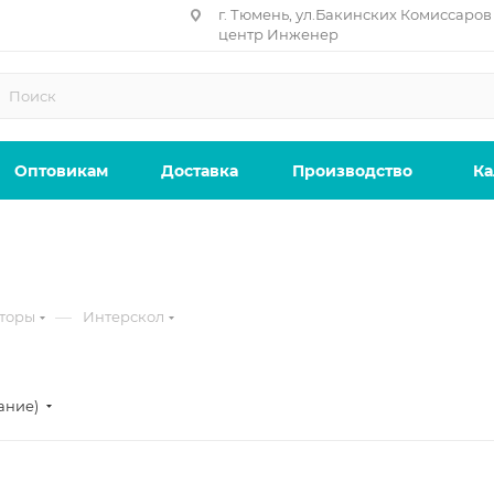
г. Тюмень, ул.Бакинских Комиссаров 
центр Инженер
Оптовикам
Доставка
Производство
Ка
—
торы
Интерскол
ание)