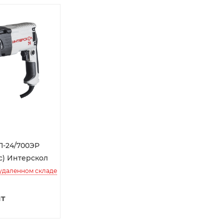
П-24/700ЭР
йс) Интерскол
 удаленном складе
шт