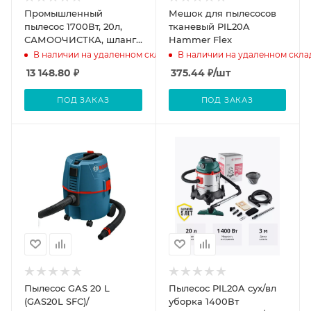
Промышленный
Мешок для пылесосов
пылесос 1700Вт, 20л,
тканевый PIL20A
САМООЧИСТКА, шланг
Hammer Flex
2.5м, синхр.роз.2кВт
В наличии на удаленном складе
В наличии на удаленном скла
Sturm!
13 148.80
₽
375.44
₽
/шт
ПОД ЗАКАЗ
ПОД ЗАКАЗ
Пылесос GAS 20 L
Пылесос PIL20A сух/вл
(GAS20L SFC)/
уборка 1400Вт