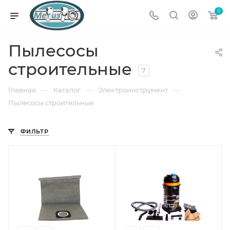
0
Пылесосы
строительные
7
—
—
—
Главная
Каталог
Электроинструмент
Пылесосы строительные
ФИЛЬТР