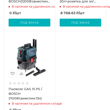
BOSCH(1200Вт,вместим.19л,макс.разр.215м/
20л+розетка для эл/
бар) (шт)
инстр. Hammer Flex
В наличии на удаленном складе
В наличии на удаленном скла
0
₽
/шт
8 768.63
₽
/шт
ПОД ЗАКАЗ
ПОД ЗАКАЗ
Пылесос GAS 15 PS /
BOSCH
(1100Вт,вместим.15л)
В наличии на удаленном складе