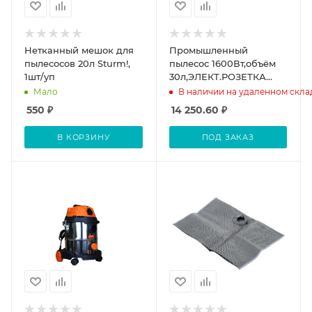
Нетканный мешок для
Промышленный
пылесосов 20л Sturm!,
пылесос 1600Вт,объём
1шт/уп
30л,ЭЛЕКТ.РОЗЕТКА
2кВт,АВТОМАТИЧ. вкл/
Мало
В наличии на удаленном скла
откл Sturm!
550
₽
14 250.60
₽
В КОРЗИНУ
ПОД ЗАКАЗ