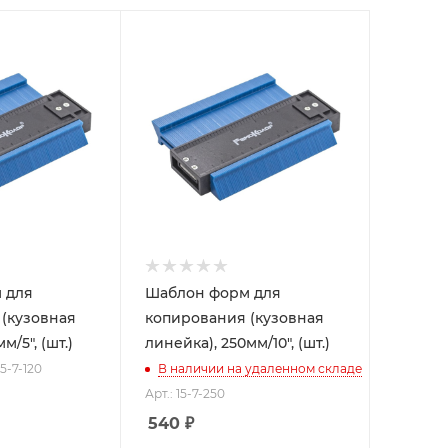
 для
Шаблон форм для
(кузовная
копирования (кузовная
м/5", (шт.)
линейка), 250мм/10", (шт.)
15-7-120
В наличии на удаленном складе
Арт.: 15-7-250
540
₽