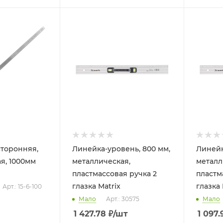
торонняя,
Линейка-уровень, 800 мм,
Линейк
я, 1000мм
металлическая,
металл
пластмассовая ручка 2
пластм
глазка Matrix
глазка 
Арт.: 15-6-100
Мало
Арт.: 30575
Мало
1 427.78
₽
/шт
1 097.