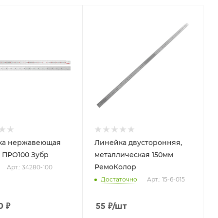
ка нержавеющая
Линейка двусторонняя,
 ПРО100 Зубр
металлическая 150мм
РемоКолор
Арт.: 34280-100
Достаточно
Арт.: 15-6-015
0
₽
55
₽
/шт