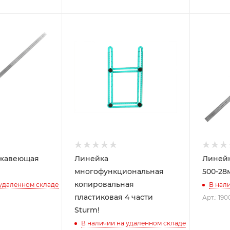
ржавеющая
Линейка
Линей
многофункциональная
500-28
копировальная
 удаленном складе
В нал
пластиковая 4 части
Арт.: 190
Sturm!
В наличии на удаленном складе