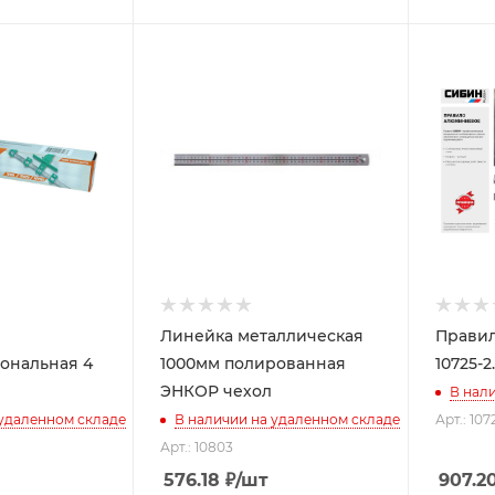
Линейка металлическая
Правил
ональная 4
1000мм полированная
10725-2
ЭНКОР чехол
В нал
 удаленном складе
В наличии на удаленном складе
Арт.: 107
Арт.: 10803
576.18
₽
/шт
907.2