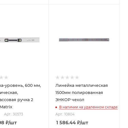
а-уровень, 600 мм,
Линейка металлическая
ическая,
1500мм полированная
ассовая ручка 2
ЭНКОР чехол
Matrix
В наличии на удаленном складе
Арт.: 30573
Арт.: 10804
98
₽
/шт
1 586.44
₽
/шт