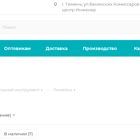
г. Тюмень, ул.Бакинских Комиссаров 
центр Инженер
Оптовикам
Доставка
Производство
Ка
—
льный инструмент
Линейки
ание)
В наличии (
7
)