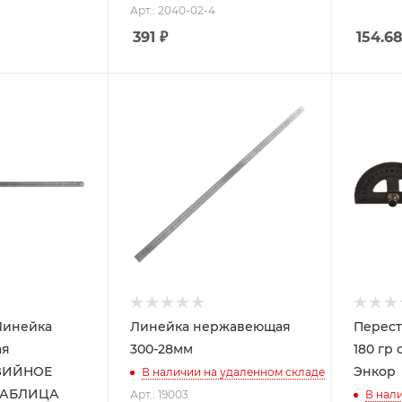
Арт.: 2040-02-4
391
₽
154.6
 Линейка
Линейка нержавеющая
Перест
ая
300-28мм
180 гр
ЗИЙНОЕ
Энкор
В наличии на удаленном складе
ТАБЛИЦА
Арт.: 19003
В нал