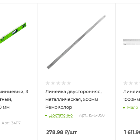
миниевый, 3
Линейка двусторонняя,
Линей
тный,
металлическая, 500мм
1000мм
0 мм
РемоКолор
Мало
Достаточно
Арт.: 15-6-050
Арт.: 34117
278.98
₽
/шт
1 611.9