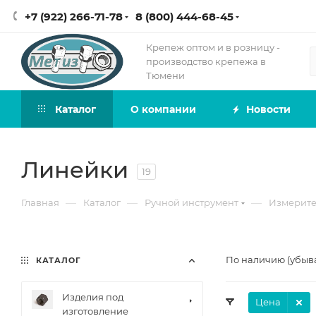
+7 (922) 266-71-78
8 (800) 444-68-45
Крепеж оптом и в розницу -
производство крепежа в
Тюмени
Каталог
О компании
Новости
Линейки
19
—
—
—
Главная
Каталог
Ручной инструмент
Измерите
По наличию (убыв
КАТАЛОГ
Изделия под
Цена
изготовление