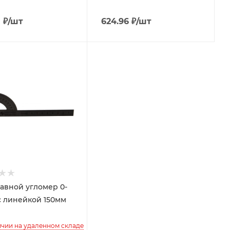
8
₽
/шт
624.96
₽
/шт
авной угломер 0-
 с линейкой 150мм
ичии на удаленном складе