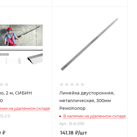
о, 2 м, СИБИН
Линейка двусторонняя,
.0
металлическая, 300мм
РемоКолор
ичии на удаленном складе
25-2.0
В наличии на удаленном складе
Арт.: 15-6-030
0
₽
141.18
₽
/шт