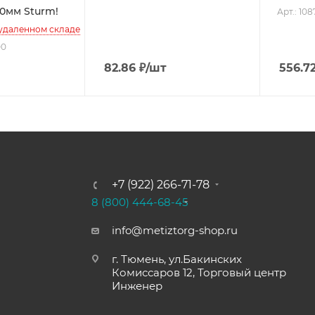
0мм Sturm!
Арт.: 108
 удаленном складе
00
82.86
₽
/шт
556.7
+7 (922) 266-71-78
8 (800) 444-68-45
info@metiztorg-shop.ru
г. Тюмень, ул.Бакинских
Комиссаров 12, Торговый центр
Инженер