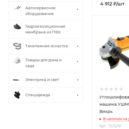
4 912
₽
/шт
Автосервисное
оборудование
Гидроизоляционная
мембрана из ПВХ
Такелажная оснастка
Товары для дома и
сада
Электрика и свет
Спецодежда
Углошлифова
машина УШМ-1
Вихрь
В наличии на
Арт.: 72/12/10