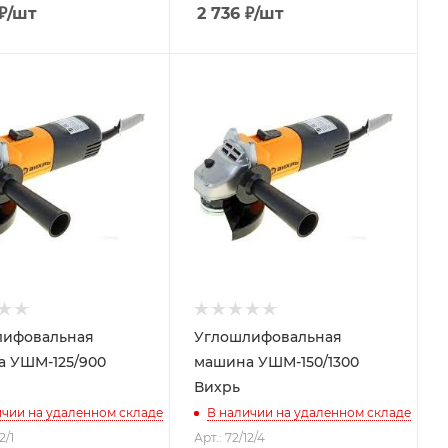
₽
/шт
2 736
₽
/шт
лифовальная
Углошлифовальная
 УШМ-125/900
машина УШМ-150/1300
Вихрь
ичии на удаленном складе
В наличии на удаленном складе
2/1
Арт.: 72/12/4