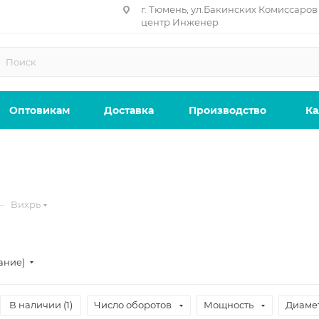
г. Тюмень, ул.Бакинских Комиссаров 
центр Инженер
Оптовикам
Доставка
Производство
Ка
—
Вихрь
ание)
В наличии (
1
)
Число оборотов
Мощность
Диамет