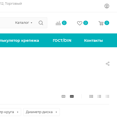
12, Торговый
Каталог
0
0
0
лькулятор крепежа
ГОСТ/DIN
Контакты
р круга
Диаметр диска