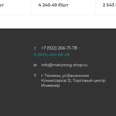
шт
4 240.49
₽
/шт
2 543
+7 (922) 266-71-78
8 (800) 444-68-45
info@metiztorg-shop.ru
г. Тюмень, ул.Бакинских
Комиссаров 12, Торговый центр
Инженер