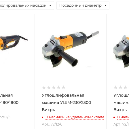
полировальных насадок
Посадочный диаметр
льная
Углошлифовальная
Углош
180/1800
машина УШМ-230/2300
машина
Вихрь
Вихрь
72/12/5
В наличии на удаленном складе
В нал
Арт.: 72/12/6
Арт.: 72/