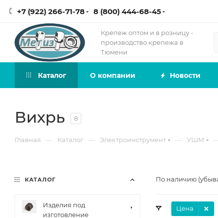
+7 (922) 266-71-78
8 (800) 444-68-45
Крепеж оптом и в розницу -
производство крепежа в
Тюмени
Каталог
О компании
Новости
Вихрь
8
—
—
—
Главная
Каталог
Электроинструмент
УШМ
По наличию (убыв
КАТАЛОГ
Изделия под
Цена
изготовление