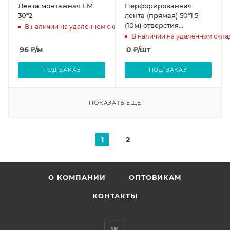
Лента монтажная LM
Перфорированная
30*2
лента (прямая) 50*1,5
(10м) отверстия
В наличии на удаленном складе
прямоугольные
В наличии на удаленном скла
96
₽
/м
0
₽
/шт
ПОД ЗАКАЗ
ПОД ЗАКАЗ
ПОКАЗАТЬ ЕЩЕ
1
2
О КОМПАНИИ
ОПТОВИКАМ
КОНТАКТЫ