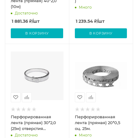
лента (прямая) 40*2,0
)
(10м)
Много
Достаточно
1 881.36
₽
/шт
1 239.54
₽
/шт
В КОРЗИНУ
В КОРЗИНУ
Перфорированная
Перфорированная
лента (прямая) 30*2,0
лента (прямая) 20*0,5
(25м) отверстия
оц. 25м.
прямоугольные
Достаточно
Много