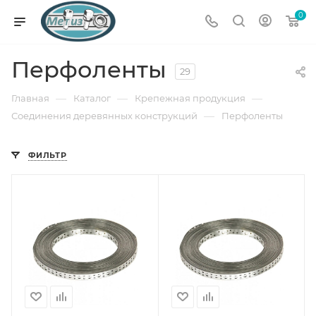
0
Перфоленты
29
—
—
—
Главная
Каталог
Крепежная продукция
—
Соединения деревянных конструкций
Перфоленты
ФИЛЬТР