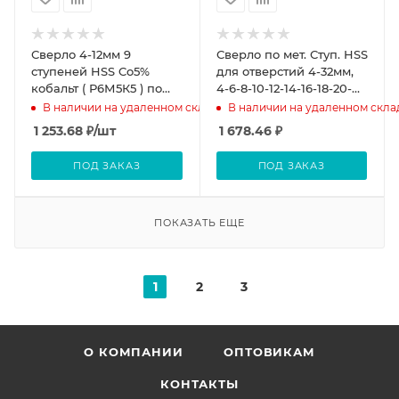
Сверло 4-12мм 9
Сверло по мет. Ступ. HSS
ступеней HSS Co5%
для отверстий 4-32мм,
кобальт ( Р6М5К5 ) по
4-6-8-10-12-14-16-18-20-
металлу FIT
22-24-26-28-30-32мм, (шт.)
В наличии на удаленном складе
В наличии на удаленном скла
1 253.68
₽
/шт
1 678.46
₽
ПОД ЗАКАЗ
ПОД ЗАКАЗ
ПОКАЗАТЬ ЕЩЕ
1
2
3
О КОМПАНИИ
ОПТОВИКАМ
КОНТАКТЫ