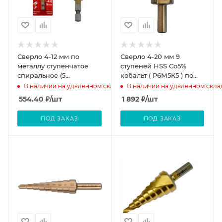
Сверло 4-12 мм по
Сверло 4-20 мм 9
металлу ступенчатое
ступеней HSS Co5%
спиральное (5
кобальт ( Р6М5К5 ) по
ступ.)Р6М5 "Hardcore"
металлу FIT
В наличии на удаленном складе
В наличии на удаленном скла
Torsion step
554.40
₽
/шт
1 892
₽
/шт
ПОД ЗАКАЗ
ПОД ЗАКАЗ