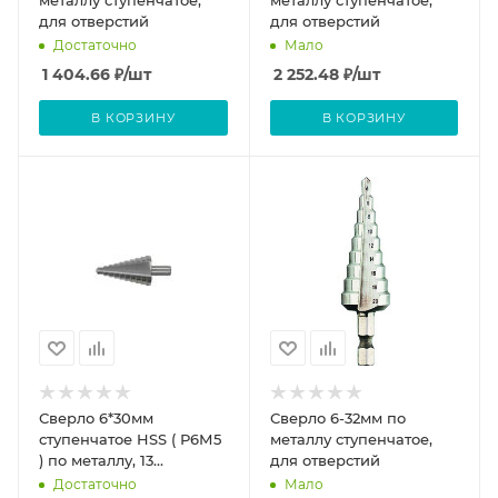
для отверстий
для отверстий
Достаточно
Мало
1 404.66
₽
/шт
2 252.48
₽
/шт
В КОРЗИНУ
В КОРЗИНУ
Сверло 6*30мм
Сверло 6-32мм по
ступенчатое HSS ( Р6М5
металлу ступенчатое,
) по металлу, 13
для отверстий
ступеней, FIT IT
Достаточно
Мало