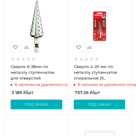
Сверло 6-38мм по
Сверло 4-20 мм по
металлу ступенчатое,
металлу ступенчатое
для отверстий
спиральное (9
ступ.)Р6М5 "Hardcore"
В наличии на удаленном складе
В наличии на удаленном скла
Torsion step
3 189
₽
/шт
757.26
₽
/шт
ПОД ЗАКАЗ
ПОД ЗАКАЗ