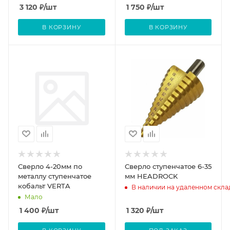
3 120
₽
/шт
1 750
₽
/шт
В КОРЗИНУ
В КОРЗИНУ
Сверло 4-20мм по
Сверло ступенчатое 6-35
металлу ступенчатое
мм HEADROCK
кобальт VERTA
В наличии на удаленном скла
Мало
1 400
₽
/шт
1 320
₽
/шт