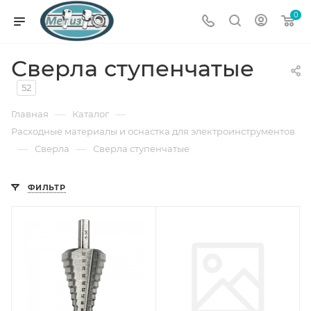
0
Сверла ступенчатые
52
—
—
Главная
Каталог
Расходные материалы и оснастка для электроинструментов
—
—
Сверла
Сверла ступенчатые
ФИЛЬТР