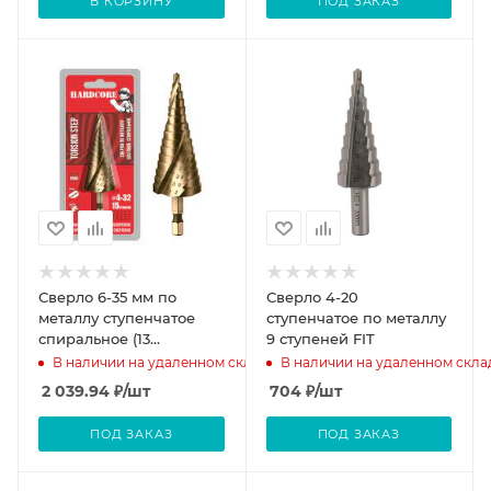
В КОРЗИНУ
ПОД ЗАКАЗ
Сверло 6-35 мм по
Сверло 4-20
металлу ступенчатое
ступенчатое по металлу
спиральное (13
9 ступеней FIT
ступ.)Р6М5 "Hardcore"
В наличии на удаленном складе
В наличии на удаленном скла
Torsion step
2 039.94
₽
/шт
704
₽
/шт
ПОД ЗАКАЗ
ПОД ЗАКАЗ