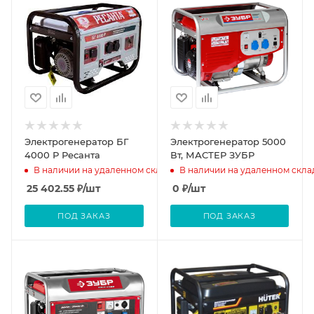
Электрогенератор БГ
Электрогенератор 5000
4000 Р Ресанта
Вт, МАСТЕР ЗУБР
В наличии на удаленном складе
В наличии на удаленном скла
25 402.55
₽
/шт
0
₽
/шт
ПОД ЗАКАЗ
ПОД ЗАКАЗ