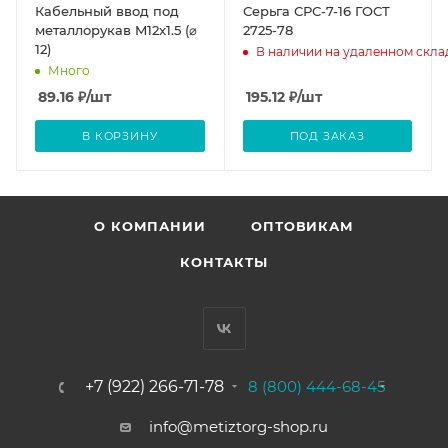
Кабельный ввод под
Серьга СРС-7-16 ГОСТ
металлорукав M12x1.5 (⌀
2725-78
12)
В наличии на удаленном скла
Много
89.16
₽
/шт
195.12
₽
/шт
В КОРЗИНУ
ПОД ЗАКАЗ
О КОМПАНИИ
ОПТОВИКАМ
КОНТАКТЫ
+7 (922) 266-71-78
8 (800) 444-68-45
info@metiztorg-shop.ru