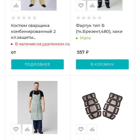
Костюм сварщика
Фартук тип Б
комбинированный 2
(тк.Брезент,480), хаки
кл.защиты
Мало
(тк.Брезент,550/Спилок
В наличии на удаленном складе
S=1,5), черный/бежевый
от
557
₽
ПОДРОБНЕЕ
В КОРЗИНУ