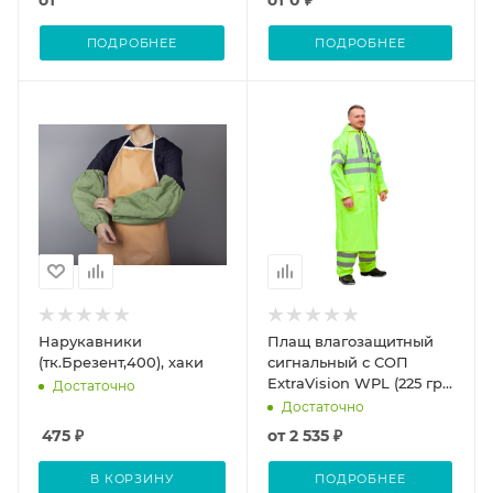
от
от
0 ₽
ПОДРОБНЕЕ
ПОДРОБНЕЕ
Нарукавники
Плащ влагозащитный
(тк.Брезент,400), хаки
сигнальный с СОП
ExtraVision WPL (225 гр/
Достаточно
м2) лимонный
Достаточно
475
₽
от
2 535 ₽
В КОРЗИНУ
ПОДРОБНЕЕ