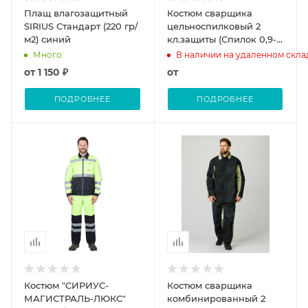
Плащ влагозащитный
Костюм сварщика
SIRIUS Стандарт (220 гр/
цельноспилковый 2
м2) синий
кл.защиты (Спилок 0,9-
1,2), черный
Много
В наличии на удаленном скла
от
1 150 ₽
от
ПОДРОБНЕЕ
ПОДРОБНЕЕ
Костюм "СИРИУС-
Костюм сварщика
МАГИСТРАЛЬ-ЛЮКС"
комбинированный 2