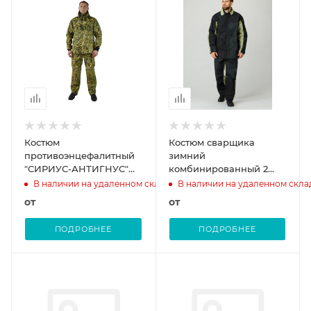
Костюм
Костюм сварщика
противоэнцефалитный
зимний
"СИРИУС-АНТИГНУС"
комбинированный 2
куртка, брюки КМФ
класс защиты (Брезент,
В наличии на удаленном складе
В наличии на удаленном скла
Камыш
550/Спилок S=2, 3),
от
от
черный/бежевый
ПОДРОБНЕЕ
ПОДРОБНЕЕ