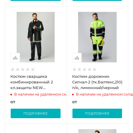
Костюм сварщика
Костюм дорожник
комбинированный 2
Сигнал-2 (тк.Балтекс,210)
кл.защиты NEW
п/к, лимонный/черный
(тк.Брезент,550/Спилок
В наличии на удаленном складе
В наличии на удаленном скла
S=2,3), черный/бежевый
от
от
ПОДРОБНЕЕ
ПОДРОБНЕЕ