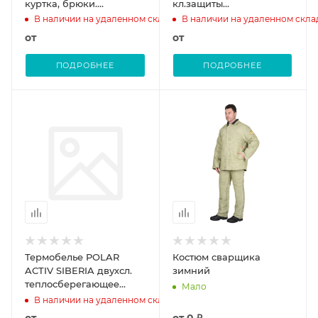
куртка, брюки.
кл.защиты
Лимонный
(тк.Брезент,550/Спилок
В наличии на удаленном складе
В наличии на удаленном скла
S=2,3), черный/бежевый
от
от
ПОДРОБНЕЕ
ПОДРОБНЕЕ
Термобелье POLAR
Костюм сварщика
ACTIV SIBERIA двухсл.
зимний
теплосберегающее
Мало
(акрил, хлопок/
В наличии на удаленном складе
полиэстер)