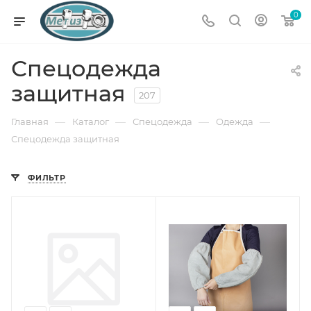
0
Спецодежда
защитная
207
—
—
—
—
Главная
Каталог
Спецодежда
Одежда
Спецодежда защитная
ФИЛЬТР