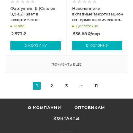
Фартук тип Б (Спилок
Наколенники
0,9-1,2), цвет в
вкладные(амортизационные)
ассортименте
из термопластического
ЭВА
Мало
Достаточно
2 573
₽
556.88
₽
/пар
В КОРЗИНУ
В КОРЗИНУ
ПОКАЗАТЬ ЕЩЕ
1
2
3
11
О КОМПАНИИ
ОПТОВИКАМ
КОНТАКТЫ