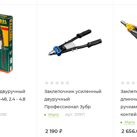
 двуручный
Заклепочник усиленный
Заклеп
8, 2.4 - 4.8
двуручный
длинн
Профессионал Зубр
ручкам
контей
31161
Мало
Арт.: 311971
Мало
2 190
₽
2 656