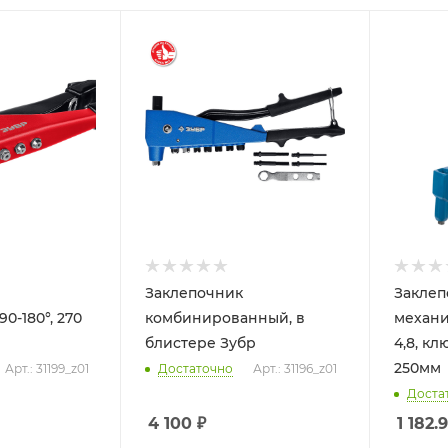
Заклепочник
Заклеп
0-180°, 270
комбинированный, в
механи
блистере Зубр
4,8, кл
250мм
Арт.: 31199_z01
Достаточно
Арт.: 31196_z01
Доста
4 100
₽
1 182.