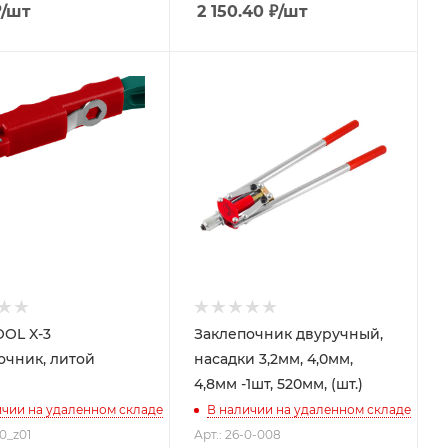
₽
/шт
2 150.40
₽
/шт
OL X-3
Заклепочник двуручный,
очник, литой
насадки 3,2мм, 4,0мм,
4,8мм -1шт, 520мм, (шт.)
ичии на удаленном складе
В наличии на удаленном складе
70_z01
Арт.: 26-0-008