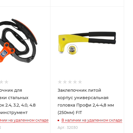
очник для
Заклепочник литой
вки стальных
корпус универсальная
 2.4, 3.2, 4.0, 4.8
головка Профи 2,4-4,8 мм
оинструмент
(250мм) FIT
ичии на удаленном складе
В наличии на удаленном складе
3
Арт.: 32030