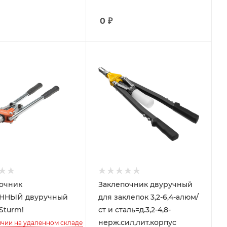
0
₽
очник
Заклепочник двуручный
ННЫЙ двуручный
для заклепок 3,2-6,4-алюм/
Sturm!
ст и сталь=д.3,2-4,8-
нерж.сил,лит.корпус
ичии на удаленном складе