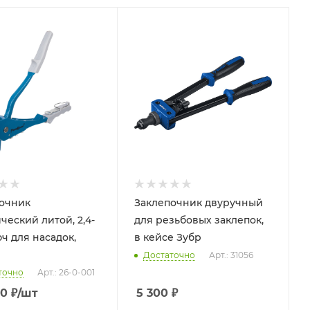
очник
Заклепочник двуручный
ческий литой, 2,4-
для резьбовых заклепок,
юч для насадок,
в кейсе Зубр
Достаточно
Арт.: 31056
точно
Арт.: 26-0-001
90
₽
/шт
5 300
₽