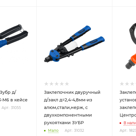
Зубр д/
Заклепочник двуручный
Заклеп
-М6 в кейсе
д/закл д=2,4-4,8мм-из
устано
алюм,стали,нерж, с
заклепок
Арт.: 31055
двухкомпонентными
Центр
рукоятками ЗУБР
В нал
Мало
Арт.: 31032
Арт.: 182