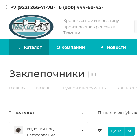
+7 (922) 266-71-78
8 (800) 444-68-45
Крепеж оптом и в розницу -
производство крепежа в
Тюмени
Каталог
О компании
Новости
Заклепочники
101
—
—
—
Главная
Каталог
Ручной инструмент
Крепежно
По наличию (убыв
КАТАЛОГ
Изделия под
Цена
изготовление