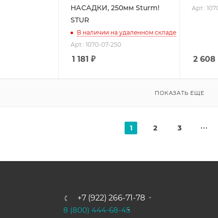
НАСАДКИ, 250мм Sturm!
Арт.: 10
STUR
В наличии на удаленном складе
Арт.: 1070-07-250
1 181
₽
2 608
ПОКАЗАТЬ ЕЩЕ
1
2
3
+7 (922) 266-71-78
8 (800) 444-68-45