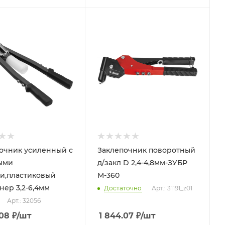
очник усиленный с
Заклепочник поворотный
ыми
д/закл D 2,4-4,8мм-ЗУБР
и,пластиковый
М-360
нер 3,2-6,4мм
Достаточно
Арт.: 31191_z01
Арт.: 32056
.08
₽
/шт
1 844.07
₽
/шт