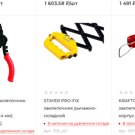
т
1 603.58
₽
/шт
1 491
аклепочник
STAYER PRO-FIX
KRAFTO
заклепочник рычажно-
заклеп
6.4 мм)
складной
корпус
)
В наличии на удаленном складе
В нал
 удаленном складе
Арт.: 3115_z01
Арт.: 311