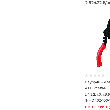
2 924.22
₽
/ш
Двуручный з
P.I.T.(клепки
2.4,3.2,4.0,4.8,
(HHDR02-100A
В наличии на