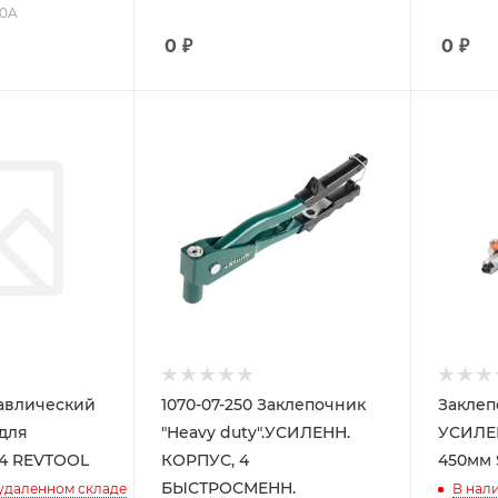
00A
0
₽
0
₽
авлический
1070-07-250 Заклепочник
Заклеп
для
"Heavy duty".УСИЛЕНН.
УСИЛЕ
6,4 REVTOOL
КОРПУС, 4
450мм 
БЫСТРОСМЕНН.
 удаленном складе
В нал