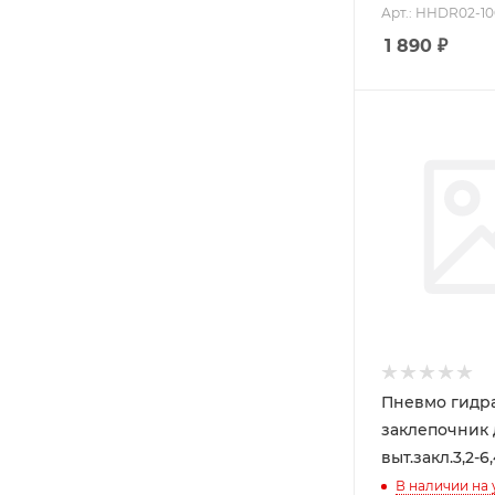
Арт.: HHDR02-1
1 890
₽
Пневмо гидр
заклепочник 
выт.закл.3,2-
В наличии на