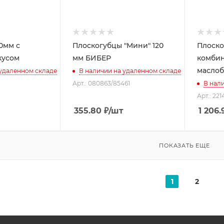
0мм с
Плоскогубцы "Мини" 120
Плоско
кусом
мм БИБЕР
комбин
маслоб
 удаленном складе
В наличии на удаленном складе
Арт.: 080863/85461
В нал
Арт.: 221
355.80
₽
/шт
1 206.
ПОКАЗАТЬ ЕЩЕ
1
2