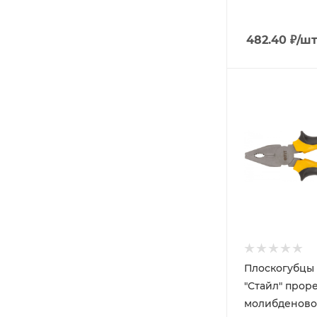
482.40
₽
/ш
Плоскогубцы
"Стайл" прор
молибденово