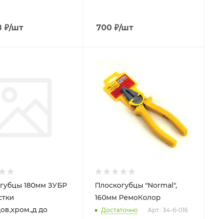
8
₽
/шт
700
₽
/шт
губцы 180мм ЗУБР
Плоскогубцы "Normal",
стки
160мм РемоКолор
ов,хром.,д до
Достаточно
Арт.: 34-6-016