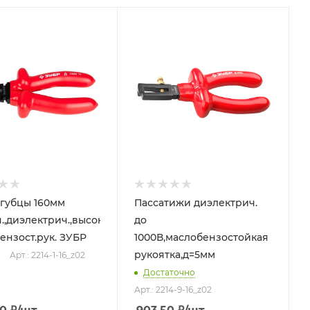
губцы 160мм
Пассатижи диэлектрич.
.,диэлектрич.,высоков,
до
ензост.рук. ЗУБР
1000В,маслобензостойкая
рукоятка,д=5мм
Арт.: 2214-1-16_z02
Достаточно
Арт.: 2214-9-16_z02