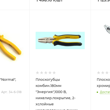
1 498.10
₽
/шт
1 125.
"Normal",
Плоскогубцы
Плоско
комбин.180мм
хромир
"Энергия",1000 В,
Арт.: 34-6-018
Доста
никелир.покрытие, 2-
хслойные