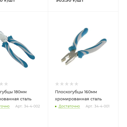
90
₽
/шт
903.50
₽
/шт
губцы 180мм
Плоскогубцы 160мм
ованная сталь
хромированная сталь
точно
Арт.: 34-4-002
Достаточно
Арт.: 34-4-001