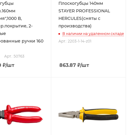
губцы
Плоскогубцы 140мм
.160мм
STAYER PROFESSIONAL
я",1000 В,
HERCULES(сняты с
р.покрытие, 2-
производства)
ные
В наличии на удаленном складе
ованные ручки 160
Арт.: 2203-1-14-z01
Арт.: 50763
0
₽
/шт
863.87
₽
/шт