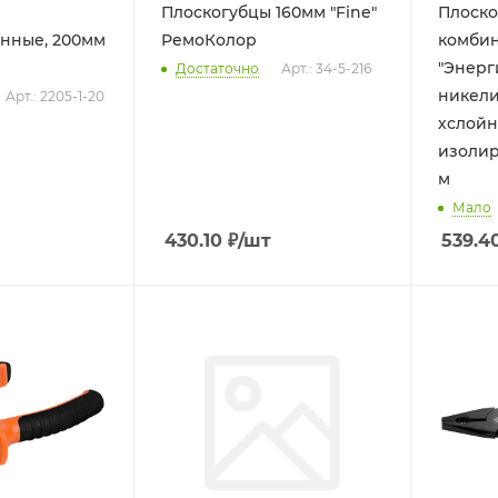
Плоскогубцы 160мм "Fine"
Плоско
нные, 200мм
РемоКолор
комбин
"Энерги
Достаточно
Арт.: 34-5-216
никели
Арт.: 2205-1-20
хслой
изолир
м
Мало
430.10
₽
/шт
539.4