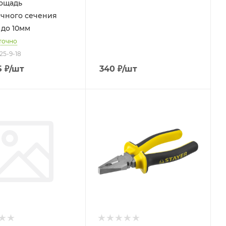
ощадь
чного сечения
 до 10мм
точно
25-9-18
5
₽
/шт
340
₽
/шт