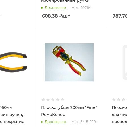
изолированные ручки
Достаточно
Арт.: 50764
т
608.38
₽
/шт
787.7
 160мм
Плоскогубцы 200мм "Fine"
Плоско
езин.ручки,
РемоКолор
для чи
е покрытие
провод
Достаточно
Арт.: 34-5-220