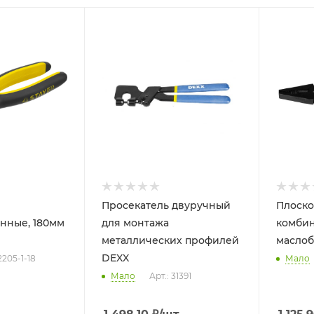
Просекатель двуручный
Плоско
нные, 180мм
для монтажа
комбин
металлических профилей
маслоб
DEXX
2205-1-18
Мало
Мало
Арт.: 31391