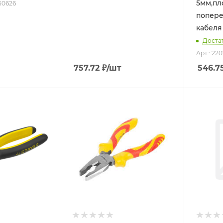
5мм,пл
 50626
попере
кабеля
Доста
Арт.: 220
757.72
₽
/шт
546.7