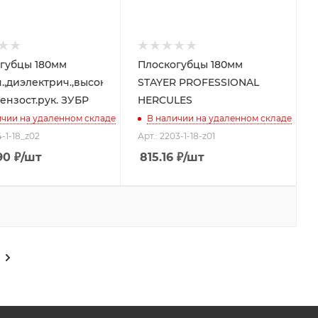
губцы 180мм
Плоскогубцы 180мм
.,диэлектрич.,высоков,
STAYER PROFESSIONAL
ензост.рук. ЗУБР
HERCULES
ичии на удаленном складе
В наличии на удаленном складе
4-1-18_z02
Арт.: 2203-1-18-z01
90
₽
/шт
815.16
₽
/шт