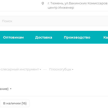
г. Тюмень, ул.Бакинских Комиссаров 
центр Инженер
Оптовикам
Доставка
Производство
Ка
—
-слесарный инструмент
Плоскогубцы
ание)
В наличии (
16
)