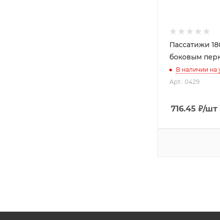
Пассатижи 18
боковым пер
В наличии на
Арт.: 0429
716.45
₽
/шт