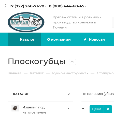
+7 (922) 266-71-78
8 (800) 444-68-45
Крепеж оптом и в розницу -
производство крепежа в
Тюмени
Каталог
О компании
Новости
Плоскогубцы
39
—
—
—
Главная
Каталог
Ручной инструмент
Столярно
По наличию (убыв
КАТАЛОГ
Изделия под
Цена
изготовление