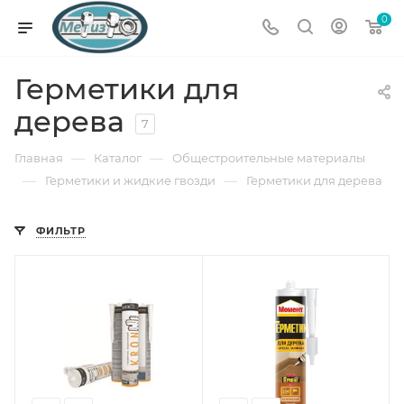
0
Герметики для
дерева
7
—
—
Главная
Каталог
Общестроительные материалы
—
—
Герметики и жидкие гвозди
Герметики для дерева
ФИЛЬТР