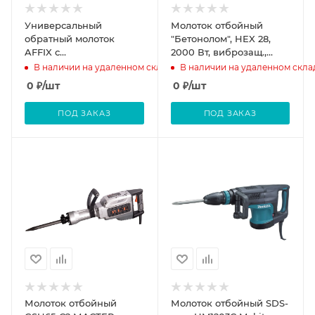
Универсальный
Молоток отбойный
обратный молоток
"Бетонолом", HEX 28,
AFFIX с
2000 Вт, виброзащ.,
принадлежностями, 26
ПРОФ ЗУБР
В наличии на удаленном складе
В наличии на удаленном скла
предметов, кейс
0
₽
/шт
0
₽
/шт
AF10040026С
ПОД ЗАКАЗ
ПОД ЗАКАЗ
Молоток отбойный
Молоток отбойный SDS-