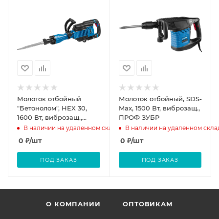
Молоток отбойный
Молоток отбойный, SDS-
"Бетонолом", HEX 30,
Max, 1500 Вт, виброзащ.,
1600 Вт, виброзащ.,
ПРОФ ЗУБР
ПРОФ ЗУБР
В наличии на удаленном складе
В наличии на удаленном скла
0
₽
/шт
0
₽
/шт
ПОД ЗАКАЗ
ПОД ЗАКАЗ
О КОМПАНИИ
ОПТОВИКАМ