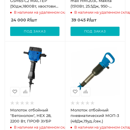
GSH65-C2 МАСТЕР
max HM1203C Makita
(50дж,1800Вт, хвостовик
(1510Вт, 25.5Дж, 950-
HEX 30мм) P.I.T.
1900у\м, 9.2,кг)
В наличии на удаленном складе
В наличии на удаленном скла
24 000
₽
/шт
39 045
₽
/шт
ПОД ЗАКАЗ
ПОД ЗАКАЗ
Молоток отбойный
Молоток отбойный
"Бетонолом", HEX 28,
пневматический МОП-3
2200 Вт, ПРОФ ЗУБР
(48Дж,19уд./сек.)
В наличии на удаленном складе
В наличии на удаленном скла