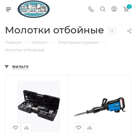
0
Молотки отбойные
12
—
—
—
Главная
Каталог
Электроинструмент
Молотки отбойные
ФИЛЬТР