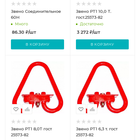
Звено Соединительное
Звено РТ1 10,0 Т.
60Н
гост.25573-82
Много
Достаточно
86.30
₽
/шт
3 272
₽
/шт
В КОРЗИНУ
В КОРЗИНУ
Звено РТ1 8,0Т гост
Звено РТ1 6,3 т. гост
25573-82
25573-82