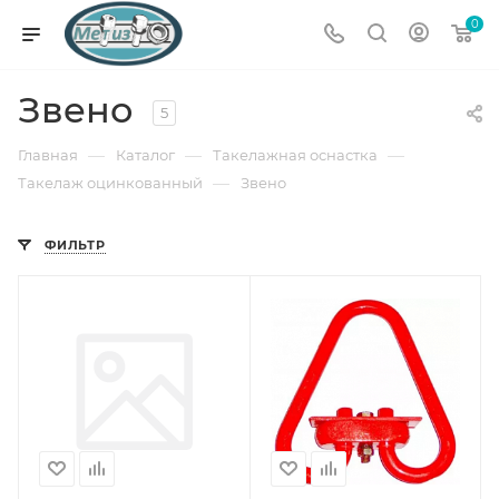
0
Звено
5
—
—
—
Главная
Каталог
Такелажная оснастка
—
Такелаж оцинкованный
Звено
ФИЛЬТР