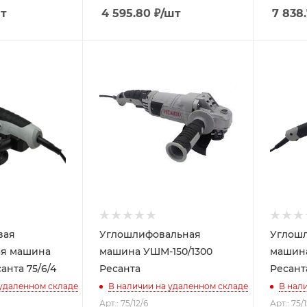
т
4 595.80
₽
/шт
7 838
вая
Углошлифовальная
Углош
я машина
машина УШМ-150/1300
машина
анта 75/6/4
Ресанта
Ресант
 удаленном складе
В наличии на удаленном складе
В нал
Арт.: 75/12/6
Арт.: 75/