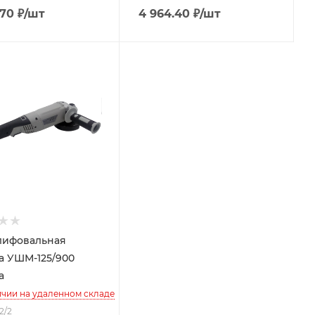
.70
₽
/шт
4 964.40
₽
/шт
лифовальная
 УШМ-125/900
а
ичии на удаленном складе
12/2