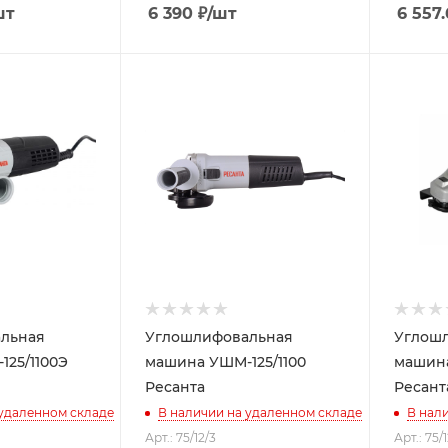
шт
6 390
₽
/шт
6 557
льная
Углошлифовальная
Углош
25/1100Э
машина УШМ-125/1100
машина
Ресанта
Ресант
 удаленном складе
В наличии на удаленном складе
В нал
Арт.: 75/12/3
Арт.: 75/