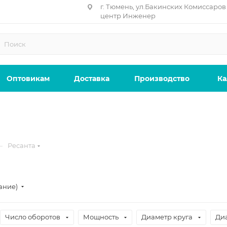
г. Тюмень, ул.Бакинских Комиссаров 
центр Инженер
Оптовикам
Доставка
Производство
Ка
—
Ресанта
ание)
Число оборотов
Мощность
Диаметр круга
Ди