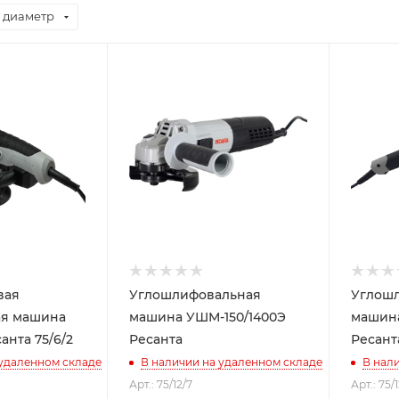
 диаметр
вая
Углошлифовальная
Углош
я машина
машина УШМ-150/1400Э
машина
анта 75/6/2
Ресанта
Ресант
 удаленном складе
В наличии на удаленном складе
В нал
Арт.: 75/12/7
Арт.: 75/