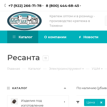
+7 (922) 266-71-78
8 (800) 444-68-45
Крепеж оптом и в розницу -
производство крепежа в
Тюмени
Каталог
О компании
Новости
Ресанта
11
—
—
—
Главная
Каталог
Электроинструмент
УШМ
По наличию (убыв
КАТАЛОГ
Изделия под
Цена
изготовление