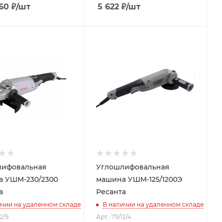
.60
₽
/шт
5 622
₽
/шт
лифовальная
Углошлифовальная
 УШМ-230/2300
машина УШМ-125/1200Э
а
Ресанта
ичии на удаленном складе
В наличии на удаленном складе
12/9
Арт.: 75/12/4