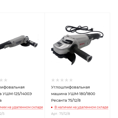
лифовальная
Углошлифовальная
 УШМ-125/1400Э
машина УШМ-180/1800
а
Ресанта 75/12/8
ичии на удаленном складе
В наличии на удаленном складе
12/5
Арт.: 75/12/8