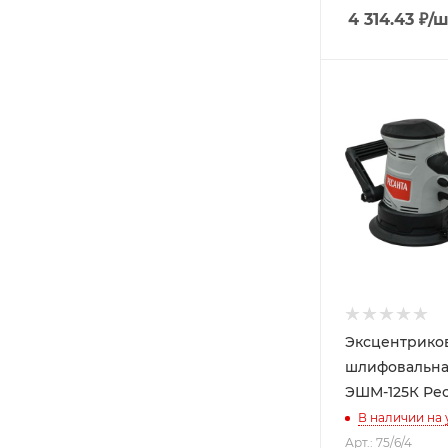
4 314.43
₽
/ш
Эксцентрико
шлифовальна
ЭШМ-125К Рес
В наличии на
Арт.: 75/6/4