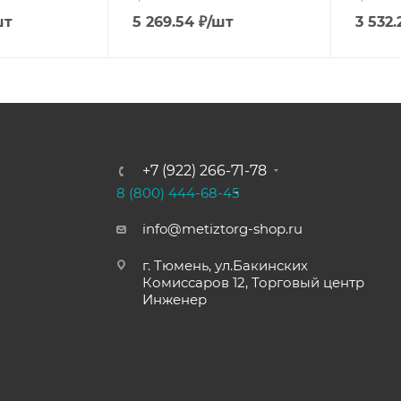
шт
5 269.54
₽
/шт
3 532.
+7 (922) 266-71-78
8 (800) 444-68-45
info@metiztorg-shop.ru
г. Тюмень, ул.Бакинских
Комиссаров 12, Торговый центр
Инженер