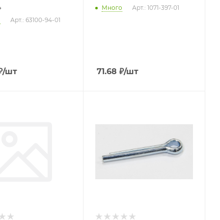
4
Много
Арт.: 1071-397-01
о
Арт.: 63100-94-01
₽
/шт
71.68
₽
/шт