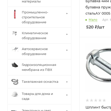
Булавка 4мм
материалы
булавка пруж
Промышленно-
стальАУ 0005
строительное
Мало
Арт.:
оборудование
520
₽
/шт
Климатическое
оборудование
Автосервисное
оборудование
Гидроизоляционная
мембрана из ПВХ
Такелажная оснастка
Товары для дома и
сада
Шплинт быст
Электрика и свет