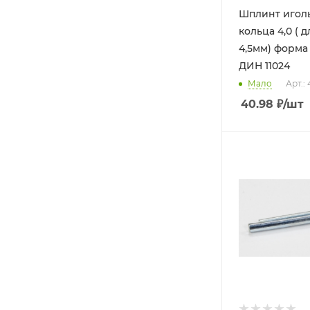
Шплинт игол
кольца 4,0 ( для отвертий
4,5мм) форма Е 
ДИН 11024
Мало
Арт.:
40.98
₽
/шт