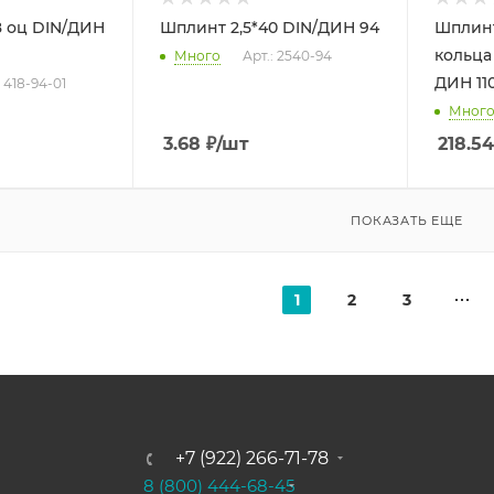
8 оц DIN/ДИН
Шплинт 2,5*40 DIN/ДИН 94
Шплинт
кольца d 8,0 форм. Е DIN
Много
Арт.: 2540-94
ДИН 11
: 418-94-01
Мног
3.68
₽
/шт
218.54
ПОКАЗАТЬ ЕЩЕ
1
2
3
+7 (922) 266-71-78
8 (800) 444-68-45