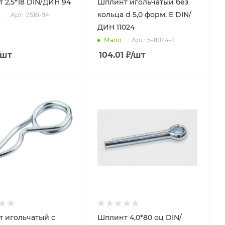
 2,5*18 DIN/ДИН 94
Шплинт игольчатый без
кольца d 5,0 форм. Е DIN/
о
Арт.: 2518-94
ДИН 11024
Мало
Арт.: 5-11024-E
/шт
104.01
₽
/шт
 игольчатый с
Шплинт 4,0*80 оц DIN/