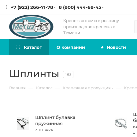
+7 (922) 266-71-78
8 (800) 444-68-45
Крепеж оптом и в розницу -
производство крепежа в
Тюмени
Каталог
О компании
Новости
Шплинты
183
—
—
—
Главная
Каталог
Крепежная продукция
Креп
Ш
Шплинт булавка
б
пружинная
к
2 ТОВАРА
4