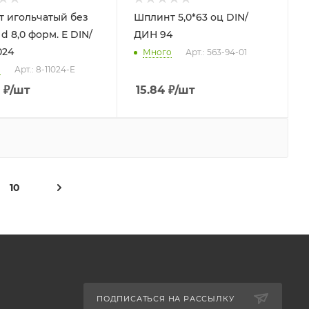
 игольчатый без
Шплинт 5,0*63 оц DIN/
/
ДИН 94
024
Много
Арт.: 563-94-01
о
Арт.: 8-11024-E
₽
/шт
15.84
₽
/шт
10
ПОДПИСАТЬСЯ НА РАССЫЛКУ