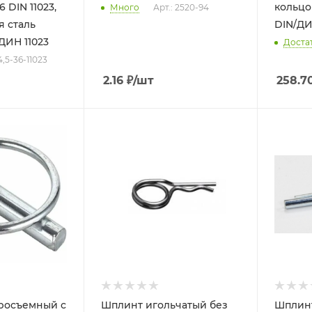
6 DIN 11023,
кольцом d 7,0 фо
Много
Арт.: 2520-94
 сталь
DIN/ДИ
ДИН 11023
Доста
4,5-36-11023
2.16
₽
/шт
258.7
росъемный с
Шплинт игольчатый без
Шплинт