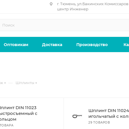
г. Тюмень, ул.Бакинских Комиссаров 
центр Инженер
Оптовикам
Доставка
Производство
Ка
—
еж
Шплинты
плинт DIN 11023
Шплинт DIN 11024
ыстросъемный с
игольчатый с ко
ольцом
29 ТОВАРОВ
 ТОВАРА