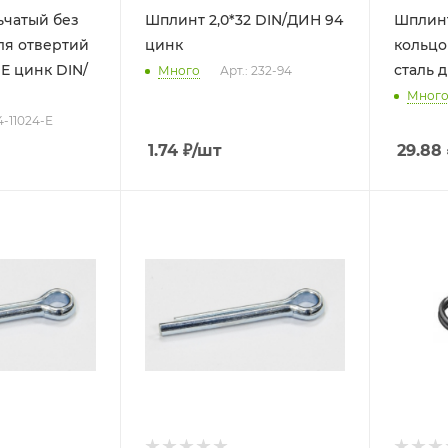
ьчатый без
Шплинт 2,0*32 DIN/ДИН 94
Шплинт
цинк
кольцом
цинк DIN/
сталь д
Много
Арт.: 232-94
Мног
 4-11024-E
1.74
₽
/шт
29.88