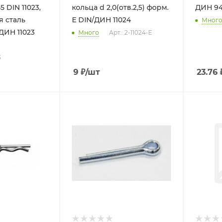
5 DIN 11023,
кольца d 2,0(отв.2,5) форм.
ДИН 9
 сталь
Е DIN/ДИН 11024
Мног
ДИН 11023
Много
Арт.: 2-11024-E
3
9
₽
/шт
23.76