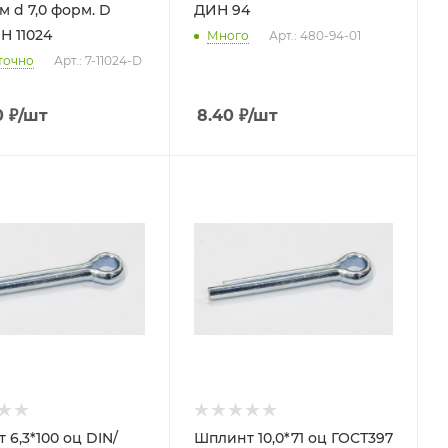
рм. D
ДИН 94
Н 11024
Много
Арт.: 480-94-01
точно
Арт.: 7-11024-D
0
₽
/шт
8.40
₽
/шт
 6,3*100 оц DIN/
Шплинт 10,0*71 оц ГОСТ397