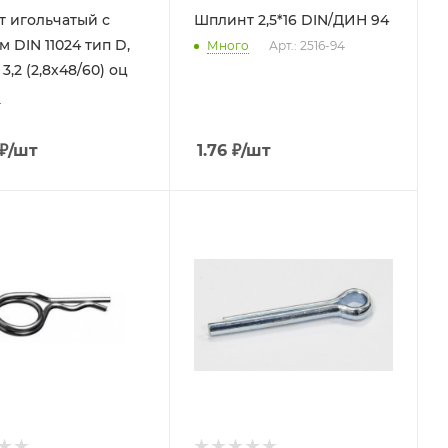
 игольчатый с
Шплинт 2,5*16 DIN/ДИН 94
 DIN 11024 тип D,
Много
Арт.: 2516-94
 3,2 (2,8х48/60) оц
о
₽
/шт
1.76
₽
/шт