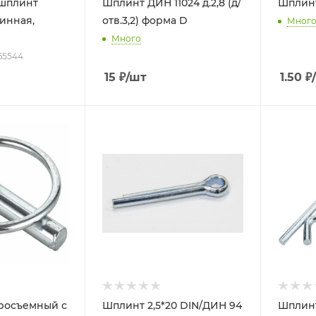
 шплинт
Шплинт ДИН 11024 д.2,8 (д/
Шплинт
инная,
отв.3,2) форма D
Мног
Много
 65544
15
₽
/шт
1.50
₽
росъемный с
Шплинт 2,5*20 DIN/ДИН 94
Шплинт