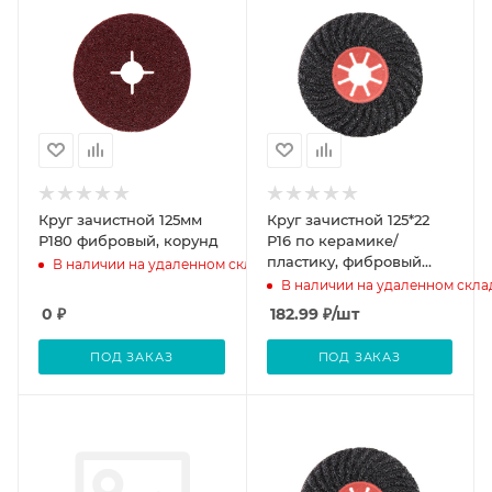
Круг зачистной 125мм
Круг зачистной 125*22
Р180 фибровый, корунд
Р16 по керамике/
пластику, фибровый
В наличии на удаленном складе
волнистый карбит
В наличии на удаленном скла
кремния черный Semtul
0
₽
182.99
₽
/шт
ПОД ЗАКАЗ
ПОД ЗАКАЗ