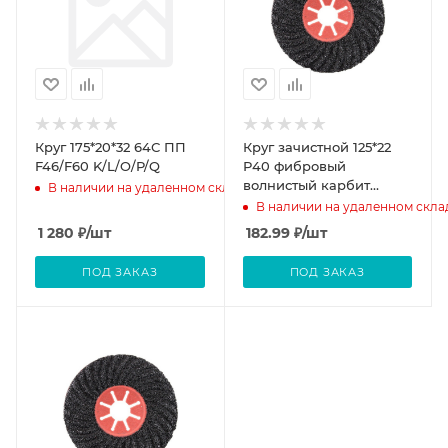
Круг 175*20*32 64С ПП
Круг зачистной 125*22
F46/F60 K/L/O/P/Q
Р40 фибровый
волнистый карбит
В наличии на удаленном складе
кремния черный Semtul
В наличии на удаленном скла
1 280
₽
/шт
182.99
₽
/шт
ПОД ЗАКАЗ
ПОД ЗАКАЗ