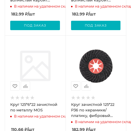
кремния черный Semtul
кремния черный Semtul
В наличии на удаленном складе
В наличии на удаленном скла
182.99
₽
/шт
182.99
₽
/шт
ПОД ЗАКАЗ
ПОД ЗАКАЗ
Круг 125*6*22 зачистной
Круг зачистной 125*22
по металлу MOS
Р36 по керамике/
платику, фибровый
В наличии на удаленном складе
волнистый карбит
В наличии на удаленном скла
кремния черный Semtul
110.66
₽
/шт
182.99
₽
/шт