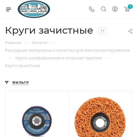
0
Круги зачистные
17
—
—
Главная
Каталог
Расходные материалы и оснастка для электроинструментов
—
—
Круги шлифовальные и опорные тарелки
Круги зачистные
ФИЛЬТР