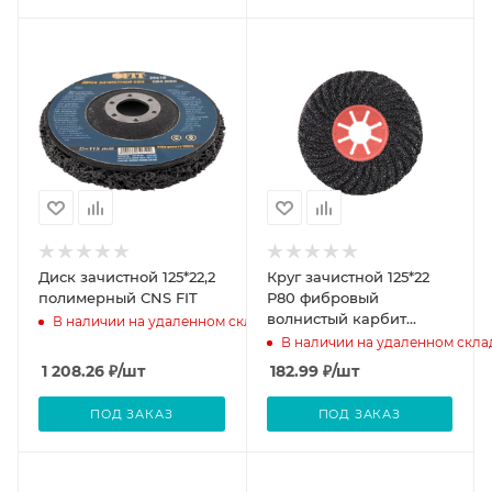
Диск зачистной 125*22,2
Круг зачистной 125*22
полимерный CNS FIT
Р80 фибровый
волнистый карбит
В наличии на удаленном складе
кремния черный Semtul
В наличии на удаленном скла
1 208.26
₽
/шт
182.99
₽
/шт
ПОД ЗАКАЗ
ПОД ЗАКАЗ