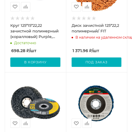
Круг 125*15*22,22
Диск зачистной 125*22,2
зачистной полимерный
полимерный/ FIT
(коралловый) Purple,
В наличии на удаленном скла
грубая зернистость
Достаточно
(extra coarse)
698.28
₽
/шт
1 371.96
₽
/шт
В КОРЗИНУ
ПОД ЗАКАЗ