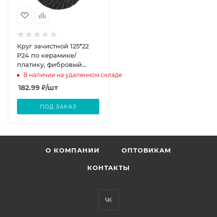
Круг зачистной 125*22
Р24 по керамике/
платику, фибровый
волнистый карбит
В наличии на удаленном складе
кремния черный Semtul
182.99
₽
/шт
ПОД ЗАКАЗ
О КОМПАНИИ
ОПТОВИКАМ
КОНТАКТЫ