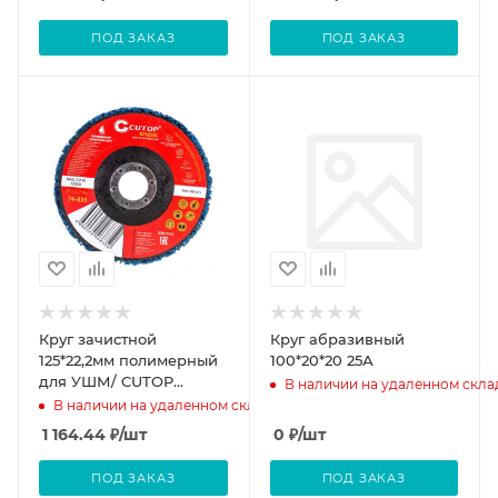
ПОД ЗАКАЗ
ПОД ЗАКАЗ
Круг зачистной
Круг абразивный
125*22,2мм полимерный
100*20*20 25А
для УШМ/ CUTOP
В наличии на удаленном скла
SpeciaL синий средняя
В наличии на удаленном складе
жесткость
1 164.44
₽
/шт
0
₽
/шт
ПОД ЗАКАЗ
ПОД ЗАКАЗ