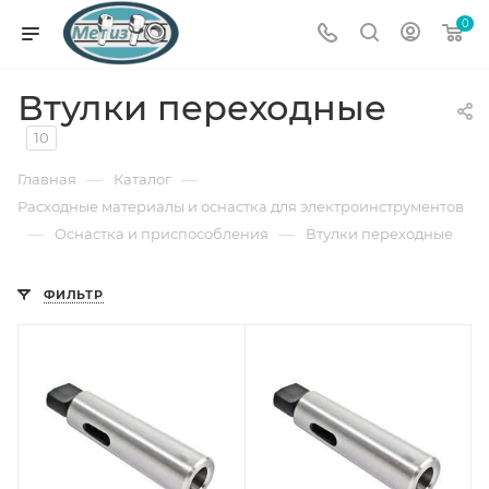
0
Втулки переходные
10
—
—
Главная
Каталог
Расходные материалы и оснастка для электроинструментов
—
—
Оснастка и приспособления
Втулки переходные
ФИЛЬТР