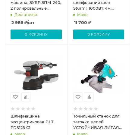
машина, ЗУБР ЗПМ-240,
шлифования стен
2 полировальные
Sturm!, 1000Вт, 4м,
насадки, 3200 об/мин,
сумка
Достаточно
Мало
240 мм,140 Вт
2 986
₽
/шт
11 700
₽
В КОРЗИНУ
В КОРЗИНУ
Шлифмашина
Точильный станок для
эксцентриковая P.I.T.
заточки цепей
PDS125-C1
УСТОЙЧИВАЯ ЛИТАЯ
ОПОРА,защита от искр,
Мало
Мало