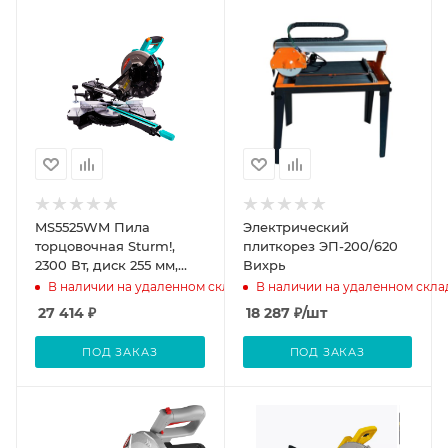
MS5525WM Пила
Электрический
торцовочная Sturm!,
плиткорез ЭП-200/620
2300 Вт, диск 255 мм,
Вихрь
3200/4500 об/мин,
В наличии на удаленном складе
В наличии на удаленном скла
РЕЗКА МЕТАЛЛА,
27 414
₽
18 287
₽
/шт
протяг
ПОД ЗАКАЗ
ПОД ЗАКАЗ