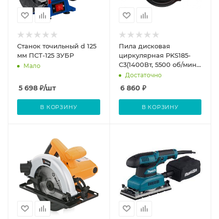
Станок точильный d 125
Пила дисковая
мм ПСТ-125 ЗУБР
циркулярная PKS185-
C3(1400Вт, 5500 об/мин,
Мало
диск 185 мм, глубина
Достаточно
пропила 60мм) P.I.T
5 698
₽
/шт
6 860
₽
В КОРЗИНУ
В КОРЗИНУ