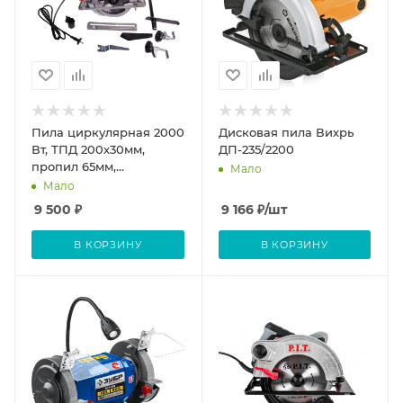
Пила циркулярная 2000
Дисковая пила Вихрь
Вт, ТПД 200х30мм,
ДП-235/2200
пропил 65мм,
Мало
КРЕПЛЕНИЕ К СТОЛУ,
Мало
Sturm!
9 500
₽
9 166
₽
/шт
В КОРЗИНУ
В КОРЗИНУ