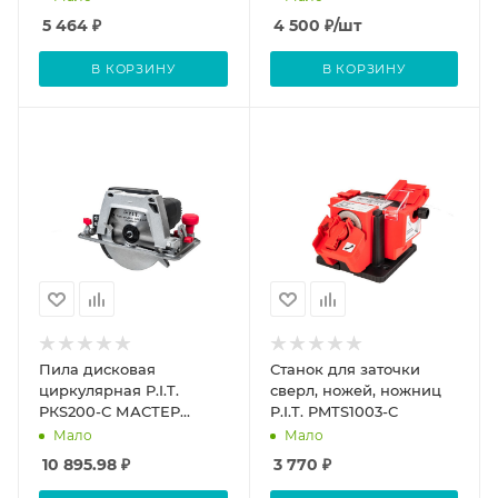
160 В Sturm
5 464
₽
4 500
₽
/шт
В КОРЗИНУ
В КОРЗИНУ
Пила дисковая
Станок для заточки
циркулярная P.I.T.
сверл, ножей, ножниц
РКS200-С МАСТЕР
P.I.T. PMTS1003-C
(2000Вт, 200диск, 5500
Мало
Мало
об.мин, глубина
10 895.98
₽
3 770
₽
пропила 70мм) P.I.T