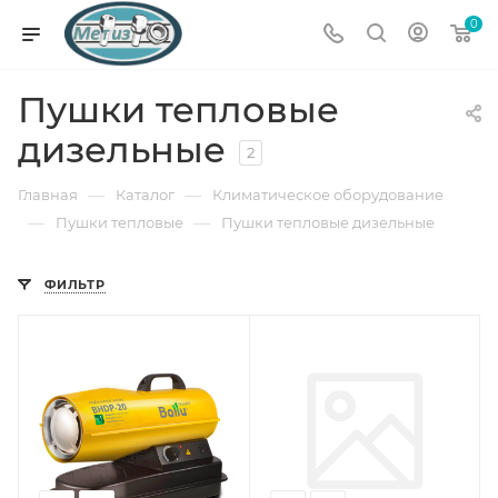
0
Пушки тепловые
дизельные
2
—
—
Главная
Каталог
Климатическое оборудование
—
—
Пушки тепловые
Пушки тепловые дизельные
ФИЛЬТР