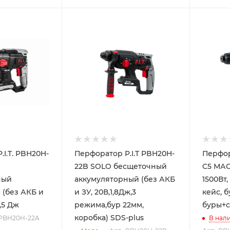
I.T. PBH20H-
Перфоратор P.I.T PBH20H-
Перфор
22B SOLO бесщеточный
C5 МАС
ный
аккумуляторный (без АКБ
1500Вт
(без АКБ и
и ЗУ, 20В,1,8Дж,3
кейс, б
1,5 Дж
режима,бур 22мм,
буры+с
коробка) SDS-plus
 PBH20H-22A
В нал