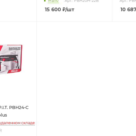
Мало
Арт.: PBH20H-22B
Арт.: PB
15 600
₽
/шт
10 687
I.T. PBH24-C
lus
 удаленном складе
R