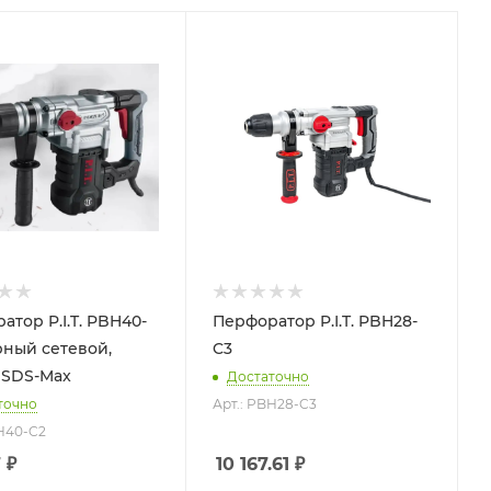
атор P.I.T. PBH40-
Перфоратор P.I.T. PBH28-
рный сетевой,
C3
, SDS-Max
Достаточно
точно
Арт.: PBH28-C3
BH40-C2
7
₽
10 167.61
₽