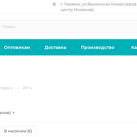
г. Тюмень, ул.Бакинских Комиссаров 
центр Инженер
Оптовикам
Доставка
Производство
Ка
—
торы
PIT
ание)
В наличии (
6
)