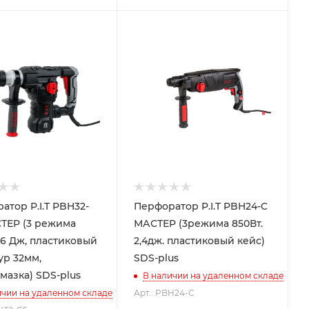
атор P.I.T PBH32-
Перфоратор P.I.T PBH24-C
ТЕР (3 режима
МАСТЕР (3режима 850Вт.
, 6 Дж, пластиковый
2,4дж. пластиковый кейс)
ур 32мм,
SDS-plus
мазка) SDS-plus
В наличии на удаленном складе
ичии на удаленном складе
Арт.: PBH24-C