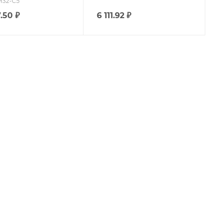
H32-C5
.50
₽
6 111.92
₽