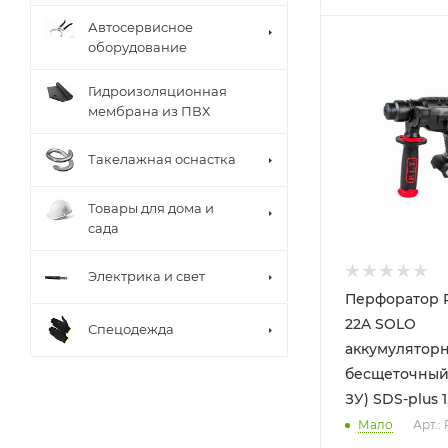
Автосервисное
оборудование
Гидроизоляционная
мембрана из ПВХ
Такелажная оснастка
Товары для дома и
сада
Электрика и свет
Перфоратор P.
22A SOLO
Спецодежда
аккумулятор
бесщеточный 
ЗУ) SDS-plus 
Мало
Арт.: