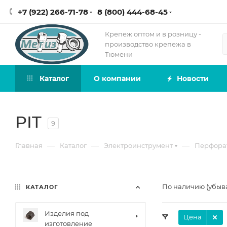
+7 (922) 266-71-78
8 (800) 444-68-45
Крепеж оптом и в розницу -
производство крепежа в
Тюмени
Каталог
О компании
Новости
PIT
9
—
—
—
Главная
Каталог
Электроинструмент
Перфора
По наличию (убыв
КАТАЛОГ
Изделия под
Цена
изготовление