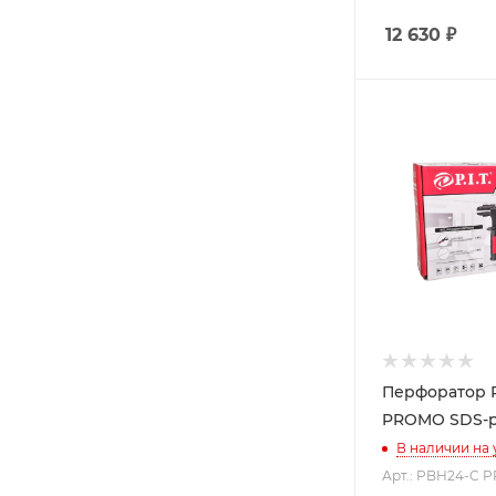
12 630
₽
Перфоратор P.
PROMO SDS-p
В наличии на
Арт.: PBH24-C P