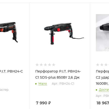
I.T. PBH24-C
Перфоратор P.I.T. PBH24-
Перфор
C1 SDS-plus 850Вт 2,6 Дж
C2 уда
1600Вт
Мало
Арт.: PBH24-C1
Мастер
Доста
Арт.: P
7 990
₽
18 96